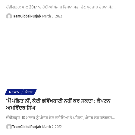
ਚੰਡੀਗੜ੍ਹ: ਸਾਲ 2017 'ਚ ਹੋਈਆਂ ਪੰਜਾਬ ਵਿਧਾਨ ਸਭਾ ਚੋਣ ਪ੍ਰਚਾਰ ਦੌਰਾਨ ਮੌੜ…
TeamGlobalPunjab
March 9, 2022
NEWS
ਪੰਜਾਬ
‘ਮੈਂ ਪੰਡਿਤ ਨੀਂ, ਕੋਈ ਭਵਿੱਖਬਾਣੀ ਨਹੀਂ ਕਰ ਸਕਦਾ : ਕੈਪਟਨ
ਅਮਰਿੰਦਰ ਸਿੰਘ
ਚੰਡੀਗੜ੍ਹ: 10 ਮਾਰਚ ਨੂੰ ਪੰਜਾਬ ਚੋਣ ਨਤੀਜਿਆਂ ਤੋਂ ਪਹਿਲਾਂ, ਪੰਜਾਬ ਲੋਕ ਕਾਂਗਰਸ…
TeamGlobalPunjab
March 7, 2022