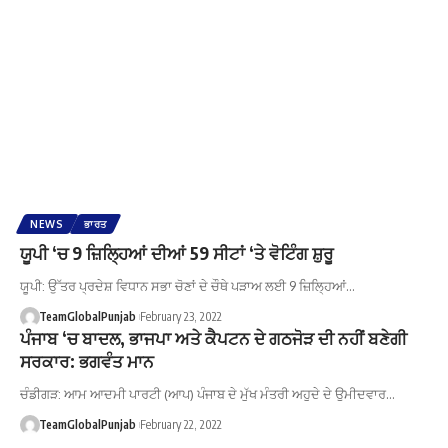
NEWS
ਭਾਰਤ
ਯੂਪੀ ‘ਚ 9 ਜ਼ਿਲ੍ਹਿਆਂ ਦੀਆਂ 59 ਸੀਟਾਂ ‘ਤੇ ਵੋਟਿੰਗ ਸ਼ੁਰੂ
ਯੂਪੀ: ਉੱਤਰ ਪ੍ਰਦੇਸ਼ ਵਿਧਾਨ ਸਭਾ ਚੋਣਾਂ ਦੇ ਚੌਥੇ ਪੜਾਅ ਲਈ 9 ਜ਼ਿਲ੍ਹਿਆਂ…
TeamGlobalPunjab
February 23, 2022
ਪੰਜਾਬ ‘ਚ ਬਾਦਲ, ਭਾਜਪਾ ਅਤੇ ਕੈਪਟਨ ਦੇ ਗਠਜੋੜ ਦੀ ਨਹੀਂ ਬਣੇਗੀ
ਸਰਕਾਰ: ਭਗਵੰਤ ਮਾਨ
ਚੰਡੀਗੜ: ਆਮ ਆਦਮੀ ਪਾਰਟੀ (ਆਪ) ਪੰਜਾਬ ਦੇ ਮੁੱਖ ਮੰਤਰੀ ਅਹੁਦੇ ਦੇ ਉਮੀਦਵਾਰ…
TeamGlobalPunjab
February 22, 2022