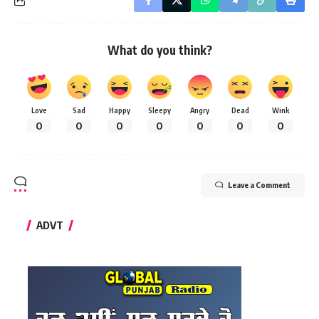
What do you think?
Love
Sad
Happy
Sleepy
Angry
Dead
Wink
0
0
0
0
0
0
0
Leave a Comment
ADVT