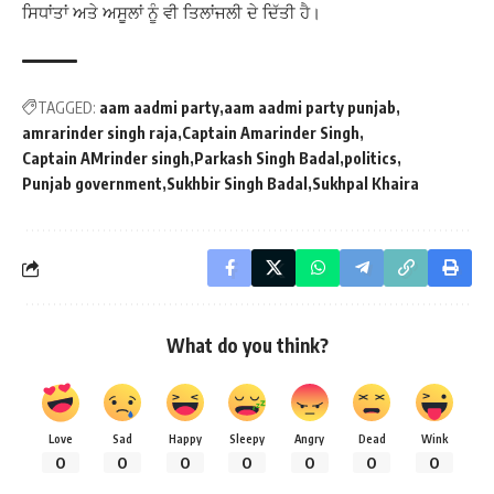
ਸਿਧਾਂਤਾਂ ਅਤੇ ਅਸੂਲਾਂ ਨੂੰ ਵੀ ਤਿਲਾਂਜਲੀ ਦੇ ਦਿੱਤੀ ਹੈ।
TAGGED:
aam aadmi party
aam aadmi party punjab
amrarinder singh raja
Captain Amarinder Singh
Captain AMrinder singh
Parkash Singh Badal
politics
Punjab government
Sukhbir Singh Badal
Sukhpal Khaira
What do you think?
Love
Sad
Happy
Sleepy
Angry
Dead
Wink
0
0
0
0
0
0
0