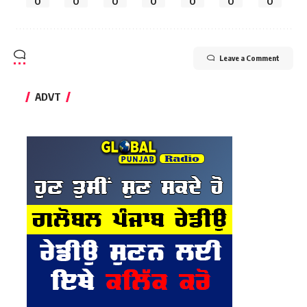
0
0
0
0
0
0
0
Leave a Comment
ADVT