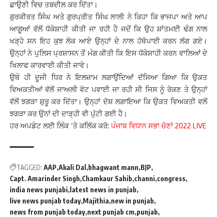
ਛਾਉਣੀ ਵਿਚ ਤਬਦੀਲ ਕਰ ਦਿੱਤਾ।
ਗੁਰਕੀਰਤ ਸਿੰਘ ਅਤੇ ਗੁਰਪ੍ਰੀਤ ਸਿੰਘ ਲਾਲੀ ਨੇ ਕਿਹਾ ਕਿ ਭਾਜਪਾ ਅਤੇ ਆਪ
ਆਗੂਆਂ ਵੱਲੋਂ ਧੱਕੇਸ਼ਾਹੀ ਕੀਤੀ ਜਾ ਰਹੀ ਹੈ ਜਦੋਂ ਕਿ ਉਹ ਸ਼ਾਂਤਮਈ ਢੰਗ ਨਾਲ
ਖੜ੍ਹੇ ਸਨ ਇਹ ਕੁਝ ਲੋਕ ਆਏ ਉਨ੍ਹਾਂ ਦੇ ਨਾਲ ਹੱਥੋਪਾਈ ਕਰਨ ਲੱਗ ਗਏ।
ਉਨ੍ਹਾਂ ਨੇ ਪੁਲਿਸ ਪ੍ਰਸ਼ਾਸਨ ਤੋਂ ਮੰਗ ਕੀਤੀ ਕਿ ਇਸ ਧੱਕੇਸ਼ਾਹੀ ਕਰਨ ਵਾਲਿਆਂ ਦੇ
ਖਿਲਾਫ ਕਾਰਵਾਈ ਕੀਤੀ ਜਾਵੇ।
ਉਥੇ ਹੀ ਦੂਜੀ ਧਿਰ ਨੇ ਇਲਜ਼ਾਮ ਲਗਾਉਂਦਿਆਂ ਦੱਸਿਆ ਗਿਆ ਕਿ ਉਕਤ
ਵਿਅਕਤੀਆਂ ਵੱਲੋਂ ਜਾਅਲੀ ਵੋਟ ਪਵਾਈ ਜਾ ਰਹੀ ਸੀ ਜਿਸ ਨੂੰ ਰੋਕਣ ਤੇ ਉਨ੍ਹਾਂ
ਵੱਲੋਂ ਝਗੜਾ ਸ਼ੁਰੂ ਕਰ ਦਿੱਤਾ। ਉਨ੍ਹਾਂ ਦੋਸ਼ ਲਗਾਇਆ ਕਿ ਉਕਤ ਵਿਅਕਤੀ ਵਲੋਂ
ਝਗੜਾ ਕਰ ਉਨਾਂ ਦੀ ਦਾੜ੍ਹੀ ਵੀ ਪੁੱਟੀ ਗਈ ਹੈ।
ਹਰ ਅਪਡੇਟ ਲਈ ਲਿੰਕ ‘ਤੇ ਕਲਿੱਕ ਕਰੋ:
ਪੰਜਾਬ ਵਿਧਾਨ ਸਭਾ ਚੋਣਾਂ 2022 LIVE
TAGGED:
AAP
Akali Dal
bhagwant mann
BJP
Capt. Amarinder Singh
Chamkaur Sahib
channi
congress
india news punjabi
latest news in punjab
live news punjab today
Majithia
new in punjab
news from punjab today
next punjab cm
punjab