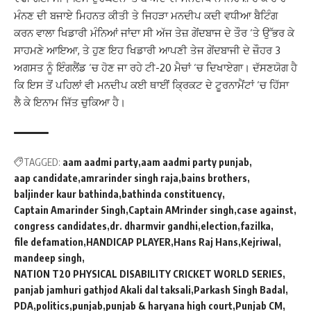
ਮੰਨਣ ਦੀ ਬਜਾਏ ਮਿਹਨਤ ਕੀਤੀ ਤੇ ਜਿਹੜਾ ਮਨਦੀਪ ਕਦੀ ਵਧੀਆ ਬੈਟਿੰਗ
ਕਰਨ ਵਾਲਾ ਖਿਡਾਰੀ ਮੰਨਿਆਂ ਜਾਂਦਾ ਸੀ ਅੱਜ ਤੇਜ਼ ਗੇਂਦਬਾਜ ਦੇ ਤੌਰ ‘ਤੇ ਉੱਭਰ ਕੇ
ਸਾਹਮਣੇ ਆਇਆ, ਤੇ ਹੁਣ ਇਹ ਖਿਡਾਰੀ ਆਪਣੀ ਤੇਜ ਗੇਂਦਬਾਜੀ ਦੇ ਜ਼ੌਹਰ 3
ਅਗਸਤ ਨੂੰ ਇੰਗਲੈਂਡ ‘ਚ ਹੋਣ ਜਾ ਰਹੇ ਟੀ-20 ਮੈਚਾਂ ‘ਚ ਦਿਖਾਏਗਾ। ਦੱਸਣਯੋਗ ਹੈ
ਕਿ ਇਸ ਤੋਂ ਪਹਿਲਾਂ ਵੀ ਮਨਦੀਪ ਕਈ ਥਾਈਂ ਕ੍ਰਿਕਟ ਦੇ ਟੂਰਨਾਮੈਂਟਾਂ ‘ਚ ਹਿੱਸਾ
ਲੈ ਕੇ ਇਨਾਮ ਜਿੱਤ ਚੁਕਿਆ ਹੈ।
TAGGED:
aam aadmi party
aam aadmi party punjab
aap candidate
amrarinder singh raja
bains brothers
baljinder kaur bathinda
bathinda constituency
Captain Amarinder Singh
Captain AMrinder singh
case against
congress candidates
dr. dharmvir gandhi
election
fazilka
file defamation
HANDICAP PLAYER
Hans Raj Hans
Kejriwal
mandeep singh
NATION T20 PHYSICAL DISABILITY CRICKET WORLD SERIES
panjab jamhuri gathjod Akali dal taksali
Parkash Singh Badal
PDA
politics
punjab
punjab & haryana high court
Punjab CM