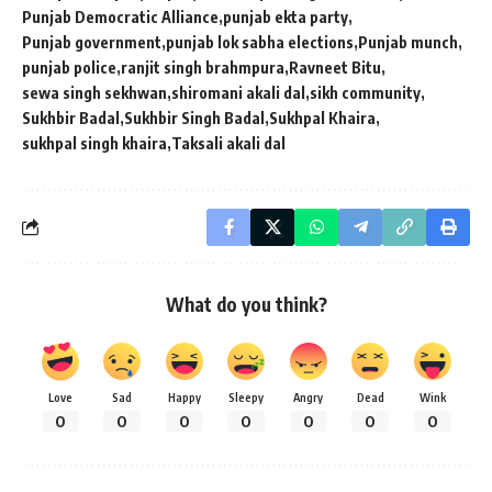
Punjab Democratic Alliance
punjab ekta party
Punjab government
punjab lok sabha elections
Punjab munch
punjab police
ranjit singh brahmpura
Ravneet Bitu
sewa singh sekhwan
shiromani akali dal
sikh community
Sukhbir Badal
Sukhbir Singh Badal
Sukhpal Khaira
sukhpal singh khaira
Taksali akali dal
What do you think?
Love
Sad
Happy
Sleepy
Angry
Dead
Wink
0
0
0
0
0
0
0