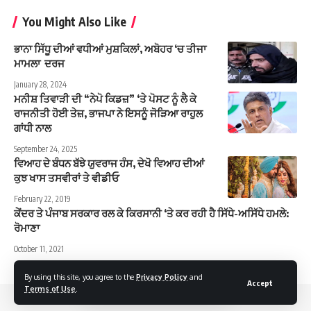
You Might Also Like
ਭਾਨਾ ਸਿੱਧੂ ਦੀਆਂ ਵਧੀਆਂ ਮੁਸ਼ਕਿਲਾਂ, ਅਬੋਹਰ ‘ਚ ਤੀਜਾ
ਮਾਮਲਾ ਦਰਜ
January 28, 2024
ਮਨੀਸ਼ ਤਿਵਾੜੀ ਦੀ “ਨੇਪੋ ਕਿਡਜ਼” ‘ਤੇ ਪੋਸਟ ਨੂੰ ਲੈ ਕੇ
ਰਾਜਨੀਤੀ ਹੋਈ ਤੇਜ਼, ਭਾਜਪਾ ਨੇ ਇਸਨੂੰ ਜੋੜਿਆ ਰਾਹੁਲ
ਗਾਂਧੀ ਨਾਲ
September 24, 2025
ਵਿਆਹ ਦੇ ਬੰਧਨ ਬੱਝੇ ਯੁਵਰਾਜ ਹੰਸ, ਦੇਖੋ ਵਿਆਹ ਦੀਆਂ
ਕੁਝ ਖਾਸ ਤਸਵੀਰਾਂ ਤੇ ਵੀਡੀਓ
February 22, 2019
ਕੇਂਦਰ ਤੇ ਪੰਜਾਬ ਸਰਕਾਰ ਰਲ ਕੇ ਕਿਰਸਾਨੀ ‘ਤੇ ਕਰ ਰਹੀ ਹੈ ਸਿੱਧੇ-ਅਸਿੱਧੇ ਹਮਲੇ:
ਰੋਮਾਣਾ
October 11, 2021
By using this site, you agree to the
Privacy Policy
and
Accept
Terms of Use
.