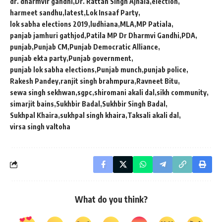
dr. dharmvir gandhi
Dr. Rattan Singh Ajnala
election
harmeet sandhu
latest
Lok Insaaf Party
lok sabha elections 2019
ludhiana
MLA
MP Patiala
panjab jamhuri gathjod
Patila MP Dr Dharmvi Gandhi
PDA
punjab
Punjab CM
Punjab Democratic Alliance
punjab ekta party
Punjab government
punjab lok sabha elections
Punjab munch
punjab police
Rakesh Pandey
ranjit singh brahmpura
Ravneet Bitu
sewa singh sekhwan
sgpc
shiromani akali dal
sikh community
simarjit bains
Sukhbir Badal
Sukhbir Singh Badal
Sukhpal Khaira
sukhpal singh khaira
Taksali akali dal
virsa singh valtoha
What do you think?