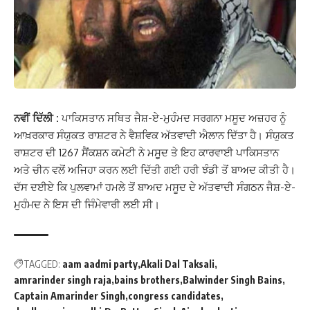
ਨਵੀਂ ਦਿੱਲੀ :
ਪਾਕਿਸਤਾਨ ਸਥਿਤ ਜੈਸ਼-ਏ-ਮੁਹੰਮਦ ਸਰਗਨਾ ਮਸੂਦ ਅਜ਼ਹਰ ਨੂੰ
ਆਖ਼ਰਕਾਰ ਸੰਯੁਕਤ ਰਾਸ਼ਟਰ ਨੇ ਵੈਸ਼ਵਿਕ ਅੱਤਵਾਦੀ ਐਲਾਨ ਦਿੱਤਾ ਹੈ। ਸੰਯੁਕਤ
ਰਾਸ਼ਟਰ ਦੀ 1267 ਸੈਂਕਸ਼ਨ ਕਮੇਟੀ ਨੇ ਮਸੂਦ ਤੇ ਇਹ ਕਾਰਵਾਈ ਪਾਕਿਸਤਾਨ
ਅਤੇ ਚੀਨ ਵਲੋਂ ਅਜਿਹਾ ਕਰਨ ਲਈ ਦਿੱਤੀ ਗਈ ਹਰੀ ਝੰਡੀ ਤੋਂ ਬਾਅਦ ਕੀਤੀ ਹੈ।
ਦੱਸ ਦਈਏ ਕਿ ਪੁਲਵਾਮਾਂ ਹਮਲੇ ਤੋਂ ਬਾਅਦ ਮਸੂਦ ਦੇ ਅੱਤਵਾਦੀ ਸੰਗਠਨ ਜੈਸ਼-ਏ-
ਮੁਹੰਮਦ ਨੇ ਇਸ ਦੀ ਜਿੰਮੇਵਾਰੀ ਲਈ ਸੀ।
TAGGED:
aam aadmi party
Akali Dal Taksali
amrarinder singh raja
bains brothers
Balwinder Singh Bains
Captain Amarinder Singh
congress candidates