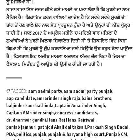
ਨੂੰ ਮਿਲਿਆ ਸੀ।
ਤਾਜਾ ਤਾਜਾ ਇਸ ਦਰਜ ਕੀਤੇ ਗਏ ਮਾਮਲੇ ‘ਚ ਪਤਾ ਲੱਗਾ ਹੈ ਕਿ ਮੁਰਗੇ ਦਾ ਨਾਮ
ਮੈਰਿਸ ਹੈ। ਸ਼ਿਕਾਇਤ ਕਰਨ ਵਾਲਿਆਂ ਦਾ ਦੋਸ਼ ਹੈ ਕਿ ਸਵੇਰੇ ਸਵੇਰੇ ਮੁਰਗੇ ਦੀ
ਬਾਂਗ ਤੋਂ ਹੋਣ ਵਾਲੇ ਸ਼ੋਰ ਨਾਲ ਸ਼ੋਰ ਪ੍ਰਦੂਸ਼ਨ ਹੁੰਦਾ ਹੈ ਅਤੇ ਉਨ੍ਹਾਂ ਦੀ ਨੀਂਦ ਖੁੱਲ੍ਹ
ਜਾਂਦੀ ਹੈ। ਸਾਲ 2017 ਦੇ ਅਪ੍ਰੈਲ ਮਹੀਨੇ ‘ਚ ਪਹਿਲੀ ਵਾਰ ਮਹਿਲਾ ਦੇ
ਗੁਆਂਢੀਆਂ ਨੇ ਮੁਰਗੇ ਖਿਲਾਫ ਸ਼ਿਕਾਇਤ ਦਿੱਤੀ ਸੀ ਤੇ ਸ਼ਿਕਾਇਤ ਵਿੱਚ ਕਿਹਾ
ਗਿਆ ਸੀ ਕਿ ਮੁਰਗੇ ਨੂੰ ਚੁੱਪ ਕਰਵਾਇਆ ਜਾਵੇ ਕਿਉਂਕਿ ਉਹ ਬਹੁਤ ਰੌਲਾ ਪਾਉਂਦਾ
ਹੈ। ਫਿਲਹਾਲ ਇਹ ਅਜੀਬ ਮਾਮਲਾ ਅਦਾਲਤ ਅੰਦਰ ਚੱਲ ਰਿਹਾ ਹੈ ਜਿਸ ਦਾ
ਫੈਸਲਾ 5 ਸਿਤੰਬਰ ਨੂੰ ਆਉਣ ਦੀ ਉਮੀਦ ਕੀਤੀ ਜਾ ਰਹੀ ਹੈ।
TAGGED:
aam aadmi party
aam aadmi party punjab
aap candidate
amrarinder singh raja
bains brothers
baljinder kaur bathinda
Captain Amarinder Singh
Captain AMrinder singh
congress candidates
dr. dharmvir gandhi
Hans Raj Hans
Kejriwal
panjab jamhuri gathjod Akali dal taksali
Parkash Singh Badal
PDA
politics
punjab
punjab & haryana high court
Punjab CM