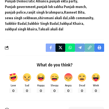
Punjab Democratic Alliance
punjab ekta party
Punjab government
punjab lok sabha Punjab munch
punjab police
ranjit singh brahmpura
Ravneet Bitu
sewa singh sekhwan
shiromani akali dal
sikh community
Sukhbir Badal
Sukhbir Singh Badal
Sukhpal Khaira
sukhpal singh khaira
Taksali akali dal
What do you think?
Love
Sad
Happy
Sleepy
Angry
Dead
Wink
0
0
0
0
0
0
0