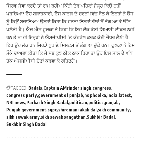
ਸਿਰਫ ਸੇਵਾ ਕਰਦੇ ਤਾਂ ਰਾਮ ਰਹੀਮ ਕਿੰਨੀ ਦੇਰ ਪਹਿਲਾਂ ਜੇਲ੍ਹ ਕਿਉਂ ਨਹੀਂ
ਪਹੁੰਚਿਆ? ਉਹ ਬਲਾਤਕਾਰੀ, ਉਸ ਕਾਤਲ ਦੇ ਚਰਨਾਂ ਵਿੱਚ ਬੈਠ ਕੇ ਇਨ੍ਹਾਂ ਨੇ ਉਸ
ਨੂੰ ਕਿਉਂ ਬਚਾਇਆ? ਉਨ੍ਹਾਂ ਕਿਹਾ ਕਿ ਜਨਤਾ ਇਨ੍ਹਾਂ ਗੱਲਾਂ ਤੋਂ ਤੰਗ ਆ ਕੇ ਉੱਠ
ਖਲੋਤੀ ਹੈ। ਐਚ ਐਸ ਫੂਲਕਾ ਨੇ ਕਿਹਾ ਕਿ ਇਹ ਲੋਕ ਕੋਈ ਸਿਆਸੀ ਲੀਡਰ ਨਹੀਂ
ਹਨ ਤੇ ਨਾ ਹੀ ਇਨ੍ਹਾਂ ਨੇ ਐਸਜੀਪੀਸੀ ‘ਤੇ ਕੰਟਰੋਲ ਕਰਕੇ ਕੋਈ ਚੌਧਰ ਲੈਣੀ ਹੈ।
ਇਹ ਉਹ ਲੋਕ ਹਨ ਜਿਹੜੇ ਪੁਰਾਣੇ ਸਿਸਟਮ ਤੋਂ ਤੰਗ ਆ ਚੁੱਕੇ ਹਨ। ਫੂਲਕਾ ਨੇ ਇਸ
ਮੌਕੇ ਦਾਅਵਾ ਕੀਤਾ ਕਿ ਜੇ ਸਭ ਕੁਝ ਠੀਕ ਠਾਕ ਰਿਹਾ ਤਾਂ ਉਹ ਇਸ ਸਾਲ ਦੇ ਅੱਧ
ਤੱਕ ਐਸਜੀਪੀਸੀ ਚੋਣਾਂ ਕਰਵਾ ਕੇ ਰਹਿਣਗੇ।
TAGGED:
Badals
Captain AMrinder singh
congress
congress party
government of punjab
hs phoolka
india
latest
NRI news
Parkash Singh Badal
politican
politics
punjab
Punjab government
sgpc
shiromani akali dal
sikh community
sikh sewak army
sikh sewak sangathan
Sukhbir Badal
Sukhbir Singh Badal