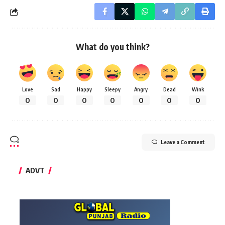
What do you think?
Love
Sad
Happy
Sleepy
Angry
Dead
Wink
0
0
0
0
0
0
0
Leave a Comment
ADVT