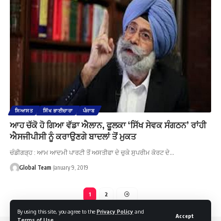
ਸਿਆਸਤ
ਸਿੱਖ ਭਾਈਚਾਰਾ
ਪੰਜਾਬ
ਆਹ ਚੱਕੋ ਹੋ ਗਿਆ ਵੱਡਾ ਐਲਾਨ, ਫੂਲਕਾ ‘ਸਿੱਖ ਸੇਵਕ ਸੰਗਠਨ’ ਰਾਂਹੀ
ਐਸਜੀਪੀਸੀ ਨੂੰ ਕਰਾਉਣਗੇ ਬਾਦਲਾਂ ਤੋਂ ਮੁਕਤ
ਚੰਡੀਗੜ੍ਹ : ਆਮ ਆਦਮੀ ਪਾਰਟੀ ਤੋਂ ਅਸਤੀਫਾ ਦੇ ਚੁਕੇ ਸੁਪਰੀਮ ਕੋਰਟ ਦੇ…
Global Team
January 9, 2019
1
2
By using this site, you agree to the
Privacy Policy
and
Accept
Terms of Use
.