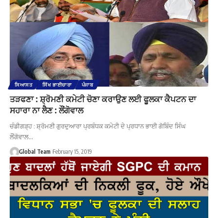
ਸਿਆਸਤ
ਸਿੱਖ ਭਾਈਚਾਰਾ
ਪੰਜਾਬ
ਤੜਫਣਾ : ਸ਼੍ਰੋਮਣੀ ਕਮੇਟੀ ਚੋਣਾ ਕਰਾਉਣ ਲਈ ਫੂਲਕਾ ਕੈਪਟਨ ਦਾ
ਸਹਾਰਾ ਨਾ ਲੈਣ : ਲੌਂਗੋਵਾਲ
ਚੰਡੀਗੜ੍ਹ : ਸ਼੍ਰੋਮਣੀ ਗੁਰਦੁਆਰਾ ਪ੍ਰਬੰਧਕ ਕਮੇਟੀ ਦੇ ਪ੍ਰਧਾਨ ਭਾਈ ਗੋਬਿੰਦ ਸਿੰਘ
ਲੌਂਗੋਵਾਲ…
Global Team
February 15, 2019