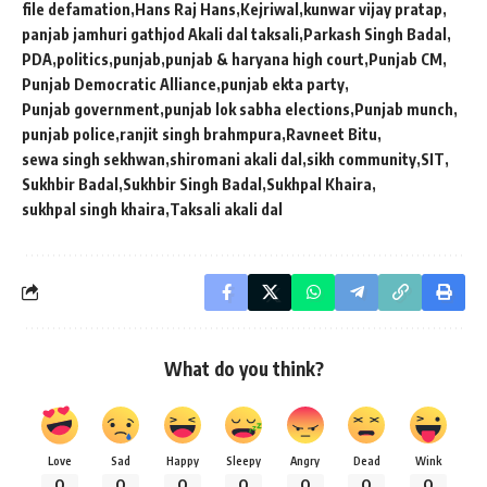
file defamation
Hans Raj Hans
Kejriwal
kunwar vijay pratap
panjab jamhuri gathjod Akali dal taksali
Parkash Singh Badal
PDA
politics
punjab
punjab & haryana high court
Punjab CM
Punjab Democratic Alliance
punjab ekta party
Punjab government
punjab lok sabha elections
Punjab munch
punjab police
ranjit singh brahmpura
Ravneet Bitu
sewa singh sekhwan
shiromani akali dal
sikh community
SIT
Sukhbir Badal
Sukhbir Singh Badal
Sukhpal Khaira
sukhpal singh khaira
Taksali akali dal
What do you think?
Love
Sad
Happy
Sleepy
Angry
Dead
Wink
0
0
0
0
0
0
0