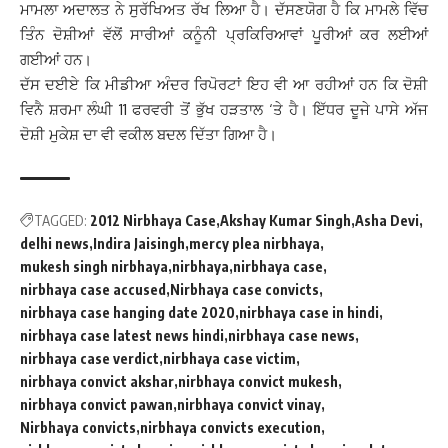
ਮਾਮਲਾ ਅਦਾਲਤ ਨੇ ਸੁਰੱਖਿਅਤ ਰੱਖ ਲਿਆ ਹੈ। ਦੱਸਣਯੋਗ ਹੈ ਕਿ ਮਾਮਲੇ ਵਿੱਚ
ਤਿੰਨ ਦੋਸ਼ੀਆਂ ਵੱਲੋਂ ਸਾਰੀਆਂ ਕਨੂੰਨੀ ਪ੍ਰਕਿਰਿਆਵਾਂ ਪੂਰੀਆਂ ਕਰ ਲਈਆਂ
ਗਈਆਂ ਹਨ।
ਦੱਸ ਦਈਏ ਕਿ ਮੀਡੀਆ ਅੰਦਰ ਰਿਪੋਰਟਾਂ ਇਹ ਵੀ ਆ ਰਹੀਆਂ ਹਨ ਕਿ ਦੋਸ਼ੀ
ਵਿਨੈ ਸ਼ਰਮਾ ਲੰਘੀ 11 ਫਰਵਰੀ ਤੋਂ ਭੁੱਖ ਹੜਤਾਲ ‘ਤੇ ਹੈ। ਇੱਧਰ ਦੂਜੇ ਪਾਸੇ ਅੱਜ
ਦੋਸ਼ੀ ਮੁਕੇਸ਼ ਦਾ ਵੀ ਵਕੀਲ ਬਦਲ ਦਿੱਤਾ ਗਿਆ ਹੈ।
TAGGED:
2012 Nirbhaya Case
Akshay Kumar Singh
Asha Devi
delhi news
Indira Jaisingh
mercy plea nirbhaya
mukesh singh nirbhaya
nirbhaya
nirbhaya case
nirbhaya case accused
Nirbhaya case convicts
nirbhaya case hanging date 2020
nirbhaya case in hindi
nirbhaya case latest news hindi
nirbhaya case news
nirbhaya case verdict
nirbhaya case victim
nirbhaya convict akshar
nirbhaya convict mukesh
nirbhaya convict pawan
nirbhaya convict vinay
Nirbhaya convicts
nirbhaya convicts execution