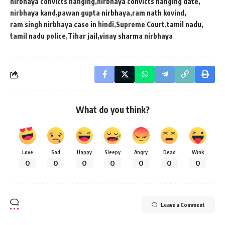
nirbhaya convicts hanging
nirbhaya convicts hanging date
nirbhaya kand
pawan gupta nirbhaya
ram nath kovind
ram singh nirbhaya case in hindi
Supreme Court
tamil nadu
tamil nadu police
Tihar jail
vinay sharma nirbhaya
What do you think?
Love
Sad
Happy
Sleepy
Angry
Dead
Wink
0
0
0
0
0
0
0
Leave a Comment