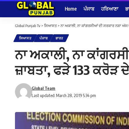
Home
ਪੰਜਾਬ
ਹਰਿਆਣਾ
ਭ
Global Punjab Tv
>
ਸਿਆਸਤ
>
ਨਾ ਅਕਾਲੀ, ਨਾ ਕਾਂਗਰਸੀਆਂ ਦੀ ਸਰਕਾਰ ਨਸ਼ਾ ਅੱਜ ਵੀ 
ਸਿਆਸਤ
ਪੰਜਾਬ
ਭਾਰਤ
ਨਾ ਅਕਾਲੀ, ਨਾ ਕਾਂਗਰਸ
ਜ਼ਾਬਤਾ, ਫੜੇ 133 ਕਰੋੜ ਦੇ
Global Team
Last updated: March 28, 2019 5:34 pm