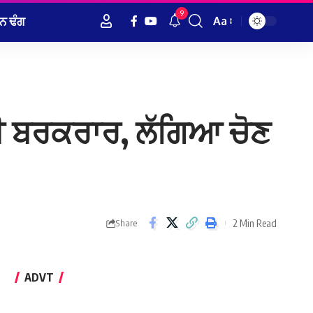
9
ਨ ਢੰਗ
Aa
Font
Resizer
ੀ ਬਰਕਰਾਰ, ਲੱਗਿਆ ਚੋਣ
2 Min Read
Share
ADVT