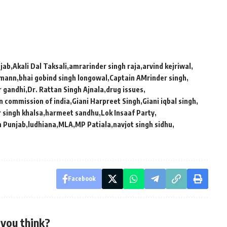
jab
Akali Dal Taksali
amrarinder singh raja
arvind kejriwal
 mann
bhai gobind singh longowal
Captain AMrinder singh
r gandhi
Dr. Rattan Singh Ajnala
drug issues
n commission of india
Giani Harpreet Singh
Giani iqbal singh
 singh khalsa
harmeet sandhu
Lok Insaaf Party
n Punjab
ludhiana
MLA
MP Patiala
navjot singh sidhu
Facebook
you think?