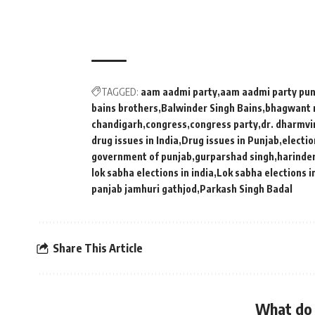
TAGGED:
aam aadmi party
aam aadmi party pun
bains brothers
Balwinder Singh Bains
bhagwant
chandigarh
congress
congress party
dr. dharmvi
drug issues in India
Drug issues in Punjab
electio
government of punjab
gurparshad singh
harinder
lok sabha elections in india
Lok sabha elections i
panjab jamhuri gathjod
Parkash Singh Badal
Share This Article
What do 