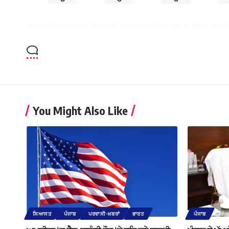
You Might Also Like
ਸਿਆਸਤ
ਪੰਜਾਬ
ਪਰਵਾਸੀ-ਖ਼ਬਰਾਂ
ਭਾਰਤ
ਪੰਜਾਬ