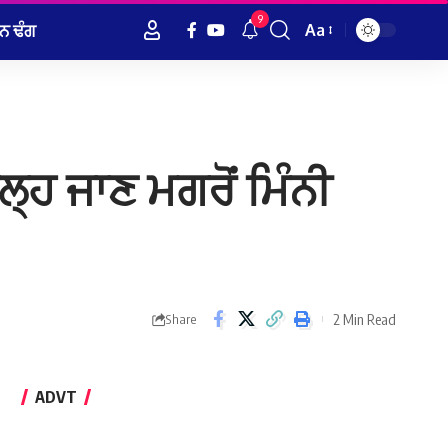
9
ਨ ਢੰਗ
Aa
Font
Resizer
ੇਲ੍ਹ ਜਾਣ ਮਗਰੋਂ ਮਿੰਨੀ
2 Min Read
Share
ADVT