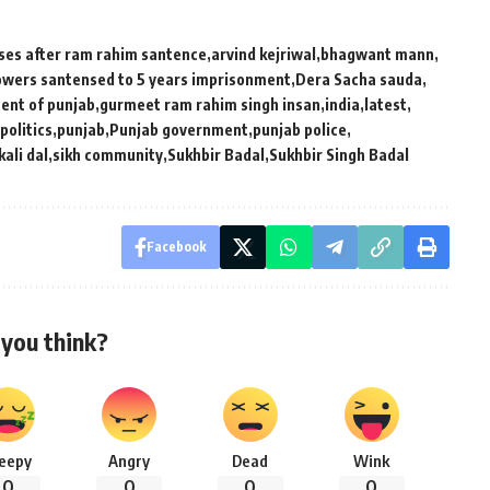
ses after ram rahim santence
arvind kejriwal
bhagwant mann
lowers santensed to 5 years imprisonment
Dera Sacha sauda
ent of punjab
gurmeet ram rahim singh insan
india
latest
politics
punjab
Punjab government
punjab police
ali dal
sikh community
Sukhbir Badal
Sukhbir Singh Badal
Facebook
you think?
leepy
Angry
Dead
Wink
0
0
0
0