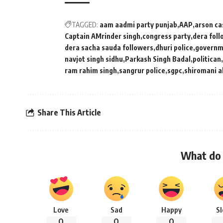
TAGGED:
aam aadmi party punjab
AAP
arson ca
Captain AMrinder singh
congress party
dera fol
dera sacha sauda followers
dhuri police
governm
navjot singh sidhu
Parkash Singh Badal
politican
ram rahim singh
sangrur police
sgpc
shiromani ak
Share This Article
What do 
Love
Sad
Happy
S
0
0
0