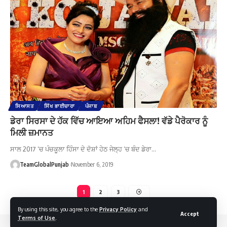
ਸਿਆਸਤ
ਸਿੱਖ ਭਾਈਚਾਰਾ
ਪੰਜਾਬ
ਡੇਰਾ ਸਿਰਸਾ ਦੇ ਹੱਕ ਵਿੱਚ ਆਇਆ ਅਹਿਮ ਫੈਸਲਾ! ਵੱਡੇ ਪੈਰੋਕਾਰ ਨੂੰ
ਮਿਲੀ ਜ਼ਮਾਨਤ
ਸਾਲ 2017 ‘ਚ ਪੰਚਕੂਲਾ ਹਿੰਸਾ ਦੇ ਦੋਸ਼ਾਂ ਹੇਠ ਜੇਲ੍ਹ ‘ਚ ਬੰਦ ਡੇਰਾ…
TeamGlobalPunjab
November 6, 2019
1
2
3
By using this site, you agree to the
Privacy Policy
and
Accept
Terms of Use
.