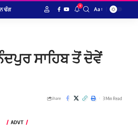
9
ਨ ਢੰਗ
Aa
Font
Resizer
ੁਰ ਸਾਹਿਬ ਤੋਂ ਦੋਵੇਂ
3 Min Read
Share
ADVT