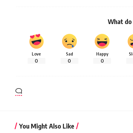
What do 
Love
Sad
Happy
S
0
0
0
You Might Also Like