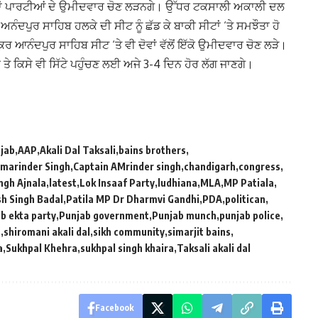
ੋਵਾਂ ਪਾਰਟੀਆਂ ਦੇ ਉਮੀਦਵਾਰ ਚੋਣ ਲੜਨਗੇ। ਉੱਧਰ ਟਕਸਾਲੀ ਅਕਾਲੀ ਦਲ
ਨੰਦਪੁਰ ਸਾਹਿਬ ਹਲਕੇ ਦੀ ਸੀਟ ਨੂੰ ਛੱਡ ਕੇ ਬਾਕੀ ਸੀਟਾਂ ‘ਤੇ ਸਮਝੌਤਾ ਹੋ
ਜੇਕਰ ਆਨੰਦਪੁਰ ਸਾਹਿਬ ਸੀਟ ‘ਤੇ ਵੀ ਦੋਵਾਂ ਵੱਲੋਂ ਇੱਕੋ ਉਮੀਦਵਾਰ ਚੋਣ ਲੜੇ।
ਤੇ ਕਿਸੇ ਵੀ ਸਿੱਟੇ ਪਹੁੰਚਣ ਲਈ ਅਜੇ 3-4 ਦਿਨ ਹੋਰ ਲੱਗ ਜਾਣਗੇ।
jab
AAP
Akali Dal Taksali
bains brothers
Amarinder Singh
Captain AMrinder singh
chandigarh
congress
ngh Ajnala
latest
Lok Insaaf Party
ludhiana
MLA
MP Patiala
h Singh Badal
Patila MP Dr Dharmvi Gandhi
PDA
politican
b ekta party
Punjab government
Punjab munch
punjab police
c
shiromani akali dal
sikh community
simarjit bains
a
Sukhpal Khehra
sukhpal singh khaira
Taksali akali dal
Facebook