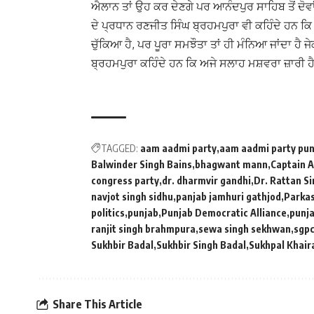
ਐਲਾਨ ਤਾਂ ਉਹ ਕਰ ਦੇਣਗੇ ਪਰ ਆਨੰਦਪੁਰ ਸਾਹਿਬ ਤੋਂ ਦ
ਦੇ ਪ੍ਰਧਾਨ ਰਣਜੀਤ ਸਿੰਘ ਬ੍ਰਹਮਪੁਰਾ ਵੀ ਕਹਿੰਦੇ ਹਨ ਕਿ ਅ
ਚੁੱਕਿਆ ਹੈ, ਪਰ ਪੂਰਾ ਸਮਝੌਤਾ ਤਾਂ ਹੀ ਮੰਨਿਆ ਜਾਂਦਾ ਹੈ 
ਬ੍ਰਹਮਪੁਰਾ ਕਹਿੰਦੇ ਹਨ ਕਿ ਅਜੇ ਸਲਾਹ ਮਸ਼ਵਰਾ ਜ਼ਾਰੀ ਹੈ 
TAGGED:
aam aadmi party
aam aadmi party pun
Balwinder Singh Bains
bhagwant mann
Captain 
congress party
dr. dharmvir gandhi
Dr. Rattan Si
navjot singh sidhu
panjab jamhuri gathjod
Parkas
politics
punjab
Punjab Democratic Alliance
punja
ranjit singh brahmpura
sewa singh sekhwan
sgp
Sukhbir Badal
Sukhbir Singh Badal
Sukhpal Khair
Share This Article