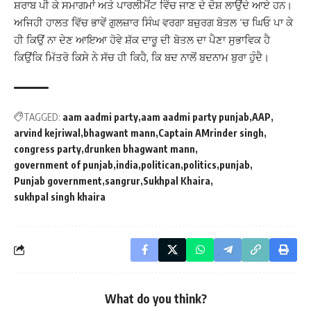
ਸ਼ਰਾਬ ਪੀ ਕੇ ਸਮਾਗਮਾਂ ਅਤੇ ਪਾਰਲੀਮੈਂਟ ਵਿੱਚ ਜਾਣ ਦੇ ਦੋਸ਼ ਲਾਉਂਦੇ ਆਏ ਹਨ।
ਅਜਿਹੀ ਹਾਲਤ ਵਿੱਚ ਭਾਵੇਂ ਗੁਲਜ਼ਾਰ ਸਿੰਘ ਵਰਗਾ ਬਜ਼ੁਰਗ ਬੋਤਲ ‘ਚ ਘਿਓ ਪਾ ਕੇ
ਹੀ ਕਿਉਂ ਨਾ ਦੇਣ ਆਇਆ ਹੋਵੇ ਸ਼ੱਕ ਦਾਰੂ ਦੀ ਬੋਤਲ ਦਾ ਪੈਣਾ ਸੁਭਾਵਿਕ ਹੈ
ਕਿਉਂਕਿ ਮਿੱਤਰੋ ਕਿਸੇ ਨੇ ਸੱਚ ਹੀ ਕਿਹੈ, ਕਿ ਬਦ ਨਾਲੋਂ ਬਦਨਾਮ ਬੁਰਾ ਹੁੰਦੈ।
TAGGED:
aam aadmi party
aam aadmi party punjab
AAP
arvind kejriwal
bhagwant mann
Captain AMrinder singh
congress party
drunken bhagwant mann
government of punjab
india
politican
politics
punjab
Punjab government
sangrur
Sukhpal Khaira
sukhpal singh khaira
What do you think?