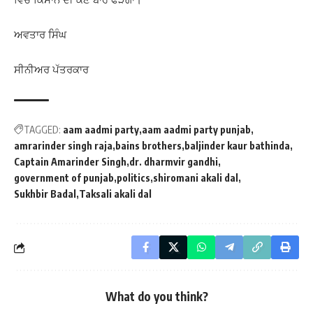
ਅਵਤਾਰ ਸਿੰਘ
ਸੀਨੀਅਰ ਪੱਤਰਕਾਰ
TAGGED:
aam aadmi party
aam aadmi party punjab
amrarinder singh raja
bains brothers
baljinder kaur bathinda
Captain Amarinder Singh
dr. dharmvir gandhi
government of punjab
politics
shiromani akali dal
Sukhbir Badal
Taksali akali dal
What do you think?