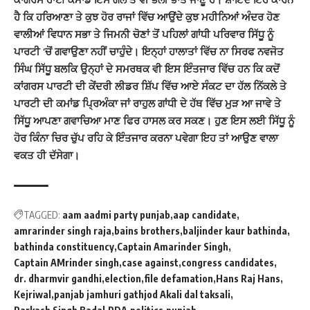
ਹੈ ਕਿ ਹਰਿਆਣਾ ਤੇ ਕੁਝ ਹੋਰ ਰਾਜਾਂ ਵਿੱਚ ਆਉਂਦੇ ਕੁਝ ਮਹੀਨਿਆਂ ਅੰਦਰ ਹੋਣ
ਵਾਲੀਆਂ ਵਿਧਾਨ ਸਭਾ ਤੇ ਜਿਮਨੀ ਚੋਣਾਂ ਤੋਂ ਪਹਿਲਾਂ ਗਾਂਧੀ ਪਰਿਵਾਰ ਸਿੱਧੂ ਨੂੰ
ਪਾਰਟੀ ‘ਚੋਂ ਗਵਾਉਣਾ ਨਹੀਂ ਚਾਹੁੰਦੇ। ਇਨ੍ਹਾਂ ਹਾਲਾਤਾਂ ਵਿੱਚ ਨਾ ਸਿਰਫ ਨਵਜੋਤ
ਸਿੰਘ ਸਿੱਧੂ ਬਲਕਿ ਉਨ੍ਹਾਂ ਦੇ ਸਮਰਥਕ ਵੀ ਇਸ ਇੰਤਜਾਰ ਵਿੱਚ ਹਨ ਕਿ ਕਦੋਂ
ਕਾਂਗਰਸ ਪਾਰਟੀ ਦੀ ਕੇਂਦਰੀ ਲੀਡਰ ਸ਼ਿੱਪ ਵਿੱਚ ਆਏ ਸੰਕਟ ਦਾ ਹੱਲ ਨਿੱਕਲੇ ਤੇ
ਪਾਰਟੀ ਦੀ ਕਮਾਂਡ ਪ੍ਰਿਅੰਕਾ ਜਾਂ ਰਾਹੁਲ ਗਾਂਧੀ ਦੇ ਹੱਥ ਵਿੱਚ ਮੁੜ ਆ ਜਾਵੇ ਤੇ
ਸਿੱਧੂ ਆਪਣਾ ਗਵਾਚਿਆ ਮਾਣ ਫਿਰ ਹਾਸਲ ਕਰ ਸਕਣ। ਹੁਣ ਇਸ ਲਈ ਸਿੱਧੂ ਨੂੰ
ਹੋਰ ਕਿੰਨਾ ਚਿਰ ਚੁੱਪ ਰਹਿ ਕੇ ਇੰਤਜਾਰ ਕਰਨਾ ਪਵੇਗਾ ਇਹ ਤਾਂ ਆਉਣ ਵਾਲਾ
ਵਕਤ ਹੀ ਦੱਸੇਗਾ।
TAGGED:
aam aadmi party punjab
aap candidate
amrarinder singh raja
bains brothers
baljinder kaur bathinda
bathinda constituency
Captain Amarinder Singh
Captain AMrinder singh
case against
congress candidates
dr. dharmvir gandhi
election
file defamation
Hans Raj Hans
Kejriwal
panjab jamhuri gathjod Akali dal taksali