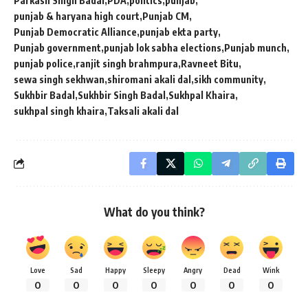
Parkash Singh Badal
PDA
politics
punjab
punjab & haryana high court
Punjab CM
Punjab Democratic Alliance
punjab ekta party
Punjab government
punjab lok sabha elections
Punjab munch
punjab police
ranjit singh brahmpura
Ravneet Bitu
sewa singh sekhwan
shiromani akali dal
sikh community
Sukhbir Badal
Sukhbir Singh Badal
Sukhpal Khaira
sukhpal singh khaira
Taksali akali dal
What do you think?
Love
Sad
Happy
Sleepy
Angry
Dead
Wink
0
0
0
0
0
0
0