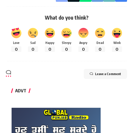
What do you think?
Love
Sad
Happy
Sleepy
Angry
Dead
Wink
0
0
0
0
0
0
0
Leave a Comment
ADVT