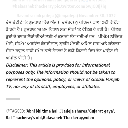
#balasahebthackeray
pic.twitter.com/bwjO3Jj7iq
— Ravindrasinh jadeja (@imjadeja)
November 30, 2022
ਦੱਸ ਦੇਈਏ ਕਿ ਗੁਜਰਾਤ ਵਿੱਚ ਅੱਜ (1 ਦਸੰਬਰ) ਨੂੰ ਪਹਿਲੇ ਪੜਾਅ ਲਈ ਵੋਟਿੰਗ
ਹੋ ਰਹੀ ਹੈ। ਗੁਜਰਾਤ ‘ਚ 89 ਵਿਧਾਨ ਸਭਾ ਸੀਟਾਂ ‘ਤੇ ਵੋਟਿੰਗ ਹੋ ਰਹੀ ਹੈ। ਪੋਲਿੰਗ
ਬੂਥਾਂ ਦੇ ਬਾਹਰ ਲੋਕਾਂ ਦੀਆਂ ਲੰਬੀਆਂ ਕਤਾਰਾਂ ਲੱਗ ਗਈਆਂ ਹਨ। ਪੀਐਮ ਨਰਿੰਦਰ
ਮੋਦੀ, ਸੀਐਮ ਅਰਵਿੰਦ ਕੇਜਰੀਵਾਲ, ਗ੍ਰਹਿ ਮੰਤਰੀ ਅਮਿਤ ਸ਼ਾਹ ਅਤੇ ਕਾਂਗਰਸ
ਸੰਸਦ ਰਾਹੁਲ ਗਾਂਧੀ ਸਮੇਤ ਕਈ ਨੇਤਾਵਾਂ ਨੇ ਵੱਡੀ ਗਿਣਤੀ ਵਿੱਚ ਵੋਟ ਪਾਉਣ ਦੀ
ਅਪੀਲ ਕੀਤੀ ਹੈ।
Disclaimer: This article is provided for informational
purposes only. The information should not be taken to
represent the opinions, policy, or views of Global Punjab
TV, nor any of its staff, employees, or affiliates.
TAGGED:
'Abhi bhi time hai...' Jadeja shares
'Gujarat gaya'
Bal Thackeray's old
Balasaheb Thackeray
video