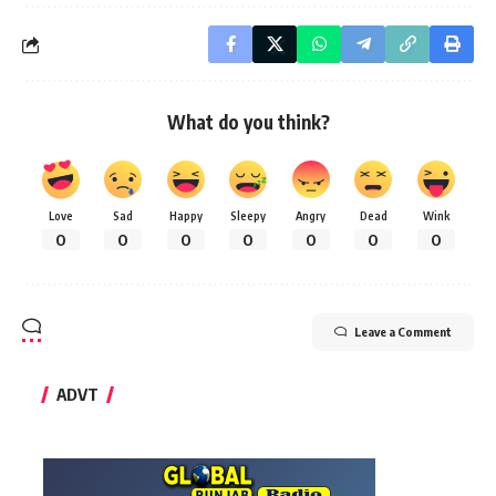
What do you think?
Love
Sad
Happy
Sleepy
Angry
Dead
Wink
0
0
0
0
0
0
0
Leave a Comment
ADVT