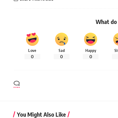
What do 
Love
Sad
Happy
S
0
0
0
You Might Also Like