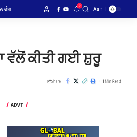
9
ਨ ਢੰਗ
Aa
Font
Resizer
ੱਲੋਂ ਕੀਤੀ ਗਈ ਸ਼ੁਰੂ
1 Min Read
Share
ADVT