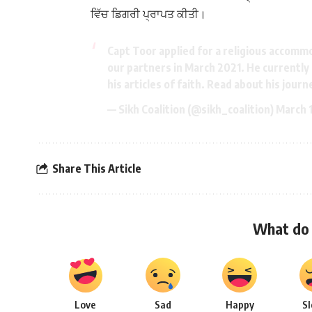
ਵਿੱਚ ਡਿਗਰੀ ਪ੍ਰਾਪਤ ਕੀਤੀ।
Capt Toor applied for a religious accomm
our partners in March 2021. He currently
his articles of faith. Read about his journ
— Sikh Coalition (@sikh_coalition)
March 
Share This Article
What do 
Love
Sad
Happy
S