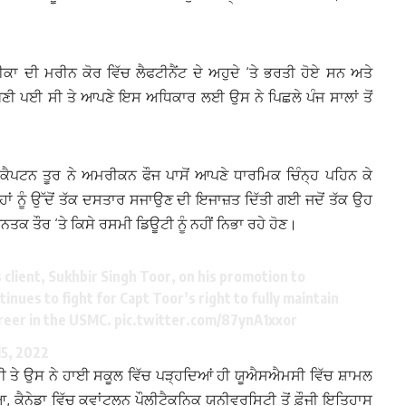
ਾ ਦੀ ਮਰੀਨ ਕੋਰ ਵਿੱਚ ਲੈਫਟੀਨੈਂਟ ਦੇ ਅਹੁਦੇ ‘ਤੇ ਭਰਤੀ ਹੋਏ ਸਨ ਅਤੇ
ਆਗਣੀ ਪਈ ਸੀ ਤੇ ਆਪਣੇ ਇਸ ਅਧਿਕਾਰ ਲਈ ਉਸ ਨੇ ਪਿਛਲੇ ਪੰਜ ਸਾਲਾਂ ਤੋਂ
ਕੈਪਟਨ ਤੂਰ ਨੇ ਅਮਰੀਕਨ ਫੌਜ ਪਾਸੋਂ ਆਪਣੇ ਧਾਰਮਿਕ ਚਿੰਨ੍ਹ ਪਹਿਨ ਕੇ
 ਨੂੰ ਉੱਦੋਂ ਤੱਕ ਦਸਤਾਰ ਸਜਾਉਣ ਦੀ ਇਜਾਜ਼ਤ ਦਿੱਤੀ ਗਈ ਜਦੋਂ ਤੱਕ ਉਹ
ਜਨਤਕ ਤੌਰ ‘ਤੇ ਕਿਸੇ ਰਸਮੀ ਡਿਊਟੀ ਨੂੰ ਨਹੀਂ ਨਿਭਾ ਰਹੇ ਹੋਣ।
 client, Sukhbir Singh Toor, on his promotion to
inues to fight for Capt Toor’s right to fully maintain
career in the USMC.
pic.twitter.com/87ynA1xxor
15, 2022
ਸੀ ਤੇ ਉਸ ਨੇ ਹਾਈ ਸਕੂਲ ਵਿੱਚ ਪੜ੍ਹਦਿਆਂ ਹੀ ਯੂਐਸਐਮਸੀ ਵਿੱਚ ਸ਼ਾਮਲ
 ਕੈਨੇਡਾ ਵਿੱਚ ਕਵਾਂਟਲਨ ਪੌਲੀਟੈਕਨਿਕ ਯੂਨੀਵਰਸਿਟੀ ਤੋਂ ਫ਼ੌਜੀ ਇਤਿਹਾਸ