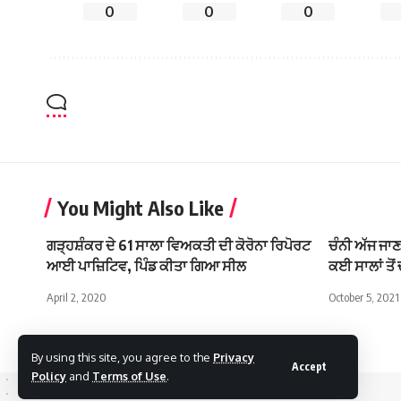
0
0
0
You Might Also Like
ਗੜ੍ਹਸ਼ੰਕਰ ਦੇ 61 ਸਾਲਾ ਵਿਅਕਤੀ ਦੀ ਕੋਰੋਨਾ ਰਿਪੋਰਟ
ਚੰਨੀ ਅੱਜ ਜਾਣਗ
ਆਈ ਪਾਜ਼ਿਟਿਵ, ਪਿੰਡ ਕੀਤਾ ਗਿਆ ਸੀਲ
ਕਈ ਸਾਲਾਂ ਤੋ
April 2, 2020
October 5, 2021
By using this site, you agree to the
Privacy
Accept
Policy
and
Terms of Use
.