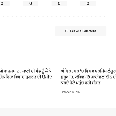
0
0
0
0
Leave a Comment
ੇ ਰਾਜਸਥਾਨ , ਪਾਣੀ ਦੀ ਵੰਡ ਨੂੰ ਲੈ ਕੇ
ਅੰਮ੍ਰਿਤਸਰ ‘ਚ ਵਿਸ਼ਵ ਪ੍ਰਸਿੱਧ ਲੰਗੂਰ 
ਂ ਚੱਲ ਰਿਹਾ ਵਿਵਾਦ ਸੁਲਝਣ ਦੀ ਉਮੀਦ
ਸ਼ੁਰੂਆਤ, ਕੋਵਿਡ-19 ਗਾਈਡਲਾਈਨ ਦ
ਕਰਦੇ ਹੋਏ ਪਹੁੰਚ ਰਹੀ ਸੰਗਤ
October 17, 2020