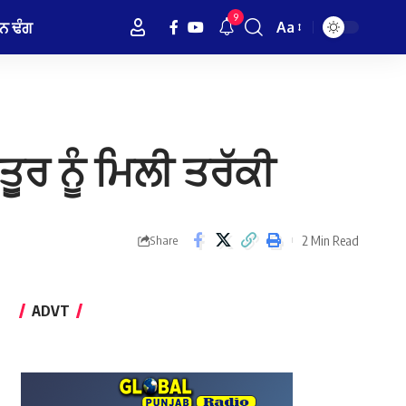
9
ਨ ਢੰਗ
Aa
Font
Resizer
ਰ ਨੂੰ ਮਿਲੀ ਤਰੱਕੀ
2 Min Read
Share
ADVT