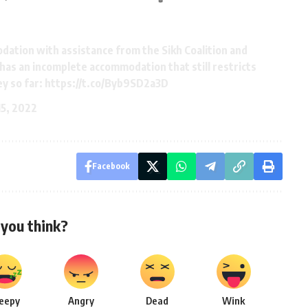
odation with assistance from the Sikh Coalition and
 has an incomplete accommodation that still restricts
ey so far:
https://t.co/Byb9SD2a3D
15, 2022
Facebook
you think?
leepy
Angry
Dead
Wink