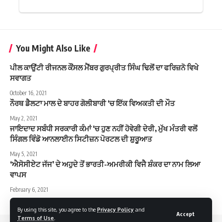
You Might Also Like
ਪੀਲ ਕਾਉਂਟੀ ਰੀਜਨਲ ਕੌਂਸਲ ਮੈਂਬਰ ਗੁਰਪ੍ਰੀਤ ਸਿੰਘ ਢਿਲੋਂ ਦਾ ਫਰਿਜ਼ਨੋ ਵਿਖੇ
ਸਵਾਗਤ
October 16, 2021
ਨੌਰਥ ਡੈਲਟਾ ਮਾਲ ਦੇ ਬਾਹਰ ਗੋਲੀਬਾਰੀ ‘ਚ ਇੱਕ ਵਿਅਕਤੀ ਦੀ ਮੌਤ
May 2, 2021
ਜਾਇਦਾਦ ਸਬੰਧੀ ਸਰਕਾਰੀ ਕੰਮਾਂ ‘ਚ ਹੁਣ ਨਹੀਂ ਹੋਵੇਗੀ ਦੇਰੀ, ਮੁੱਖ ਮੰਤਰੀ ਵਲੋਂ
ਸਿੰਗਲ ਵਿੰਡੋ ਆਨਲਾਈਨ ਸਿਟੀਜ਼ਨ ਪੋਰਟਲ ਦੀ ਸ਼ੁਰੂਆਤ
May 5, 2021
‘ਐਸੋਸੀਏਟ ਜੱਜ’ ਦੇ ਅਹੁਦੇ ਤੋਂ ਭਾਰਤੀ-ਅਮਰੀਕੀ ਵਿਜੈ ਸ਼ੰਕਰ ਦਾ ਨਾਮ ਲਿਆ
ਵਾਪਸ
February 6, 2021
By using this site, you agree to the
Privacy Policy
and
Accept
Terms of Use
.