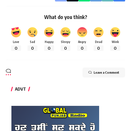
What do you think?
Love
Sad
Happy
Sleepy
Angry
Dead
Wink
0
0
0
0
0
0
0
Leave a Comment
ADVT