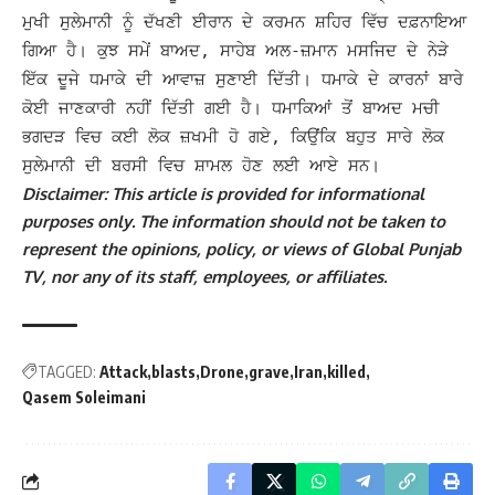
ਮੁਖੀ ਸੁਲੇਮਾਨੀ ਨੂੰ ਦੱਖਣੀ ਈਰਾਨ ਦੇ ਕਰਮਨ ਸ਼ਹਿਰ ਵਿੱਚ ਦਫ਼ਨਾਇਆ
ਗਿਆ ਹੈ।
ਕੁਝ ਸਮੇਂ ਬਾਅਦ, ਸਾਹੇਬ ਅਲ-ਜ਼ਮਾਨ ਮਸਜਿਦ ਦੇ ਨੇੜੇ
ਇੱਕ ਦੂਜੇ ਧਮਾਕੇ ਦੀ ਆਵਾਜ਼ ਸੁਣਾਈ ਦਿੱਤੀ। ਧਮਾਕੇ ਦੇ ਕਾਰਨਾਂ ਬਾਰੇ
ਕੋਈ ਜਾਣਕਾਰੀ ਨਹੀਂ ਦਿੱਤੀ ਗਈ ਹੈ। ਧਮਾਕਿਆਂ ਤੋਂ ਬਾਅਦ ਮਚੀ
ਭਗਦੜ ਵਿਚ ਕਈ ਲੋਕ ਜ਼ਖਮੀ ਹੋ ਗਏ, ਕਿਉਂਕਿ ਬਹੁਤ ਸਾਰੇ ਲੋਕ
ਸੁਲੇਮਾਨੀ ਦੀ ਬਰਸੀ ਵਿਚ ਸ਼ਾਮਲ ਹੋਣ ਲਈ ਆਏ ਸਨ।
Disclaimer: This article is provided for informational
purposes only. The information should not be taken to
represent the opinions, policy, or views of Global Punjab
TV, nor any of its staff, employees, or affiliates.
TAGGED:
Attack
blasts
Drone
grave
Iran
killed
Qasem Soleimani