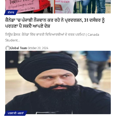
ਸੰਸਾਰ
ਕੈਨੇਡਾ ‘ਚ ਪੰਜਾਬੀ ਨੌਜਵਾਨ ਕਰ ਰਹੇ ਨੇ ਪ੍ਰਦਰਸ਼ਨ, 31 ਦਸੰਬਰ ਨੂੰ
ਪਰਤਣਾ ਪੈ ਸਕਦੈ ਆਪਣੇ ਦੇਸ਼
ਨਿਊਜ਼ ਡੈਸਕ: ਕੈਨੇਡਾ ਵਿੱਚ ਭਾਰਤੀ ਵਿਦਿਆਰਥੀਆਂ ਦੇ ਵਰਕ ਪਰਮਿਟ ( Canada
Student…
Global Team
October 20, 2024
ਪਰਵਾਸੀ-ਖ਼ਬਰਾਂ