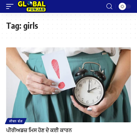
Tag:
girls
ਜੀਵਨ ਢੰਗ
ਪੀਰੀਅਡਜ਼ ਮਿਸ ਹੋਣ ਦੇ ਕਈ ਕਾਰਨ