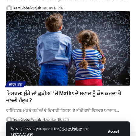
TeamGlobalPunjab
January 12, 2021
ਜੀਵਨ ਢੰਗ
ਰਿਸਰਚ: ਮੁੰਡੇ ਜਾਂ ਕੁੜੀਆਂ ‘ਚੋਂ Maths ਦੇ ਸਵਾਲ ਨੂੰ ਕੌਣ ਕਰਦਾ ਹੈ
ਜਲਦੀ ਹੱਲ੍ਹ ?
ਵਾਸ਼ਿੰਗਟਨ: ਮੁੰਡੇ ਤੇ ਕੁੜੀਆਂ ਦੇ ਦਿਮਾਗੀ ਵਿਕਾਸ 'ਤੇ ਕੀਤੀ ਗਈ ਰਿਸਰਚ ਅਨੁਸਾਰ…
TeamGlobalPunjab
November 10, 2019
By using this site, you agree to the
Privacy Policy
and
Accept
Terms of Use
.