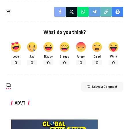
What do you think?
Love
Sad
Happy
Sleepy
Angry
Dead
Wink
0
0
0
0
0
0
0
Leave a Comment
ADVT