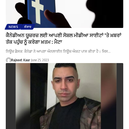
NEWS
ਸੰਸਾਰ
ਕੈਨੇਡੀਅਨ ਯੂਜ਼ਰਜ਼ ਲਈ ਆਪਣੀ ਸੋਸ਼ਲ ਮੀਡੀਆ ਸਾਈਟਾਂ ‘ਤੇ ਖ਼ਬਰਾਂ
ਤੱਕ ਪਹੁੰਚ ਨੂੰ ਕਰੇਗਾ ਖ਼ਤਮ : ਮੈਟਾ
ਨਿਊਜ਼ ਡੈਸਕ: ਕੈਨੇਡਾ ਨੇ ਆਪਣਾ ਔਨਲਾਈਨ ਨਿਊਜ਼ ਐਕਟ ਪਾਸ ਕੀਤਾ ਹੈ। ਜਿਸ…
Rajneet Kaur
June 25, 2023