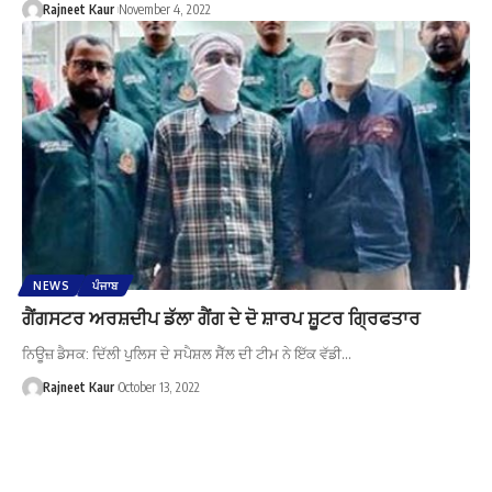
Rajneet Kaur
November 4, 2022
NEWS
ਪੰਜਾਬ
ਗੈਂਗਸਟਰ ਅਰਸ਼ਦੀਪ ਡੱਲਾ ਗੈਂਗ ਦੇ ਦੋ ਸ਼ਾਰਪ ਸ਼ੂਟਰ ਗ੍ਰਿਫਤਾਰ
ਨਿਊਜ਼ ਡੈਸਕ: ਦਿੱਲੀ ਪੁਲਿਸ ਦੇ ਸਪੈਸ਼ਲ ਸੈੱਲ ਦੀ ਟੀਮ ਨੇ ਇੱਕ ਵੱਡੀ…
Rajneet Kaur
October 13, 2022