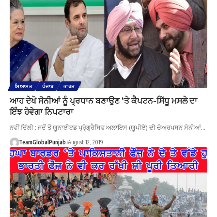
ਸਿਆਸਤ
ਪੰਜਾਬ
ਭਾਰਤ
ਆਹ ਦੇਖੋ ਸੋਨੀਆਂ ਨੂੰ ਪ੍ਰਧਾਨ ਬਣਾਉਣ ‘ਤੇ ਕੈਪਟਨ-ਸਿੱਧੂ ਮਸਲੇ ਦਾ
ਇੰਝ ਹੋਵੇਗਾ ਨਿਪਟਾਰਾ
ਨਵੀਂ ਦਿੱਲੀ : ਜਦੋਂ ਤੋਂ ਯੂਨਾਈਟਡ ਪ੍ਰੋ੍ਗ੍ਰੈਸਿਵ ਅਲਾਇਸ (ਯੂਪੀਏ) ਦੀ ਚੇਅਰਪਸਨ ਸੋਨੀਆਂ…
TeamGlobalPunjab
August 12, 2019