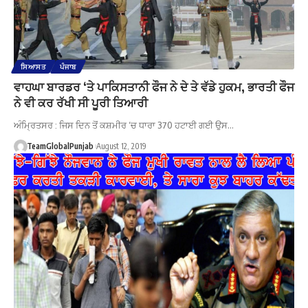
ਸਿਆਸਤ
ਪੰਜਾਬ
ਵਾਹਘਾ ਬਾਰਡਰ ‘ਤੇ ਪਾਕਿਸਤਾਨੀ ਫੌਜ ਨੇ ਦੇ ਤੇ ਵੱਡੇ ਹੁਕਮ, ਭਾਰਤੀ ਫੌਜ
ਨੇ ਵੀ ਕਰ ਰੱਖੀ ਸੀ ਪੂਰੀ ਤਿਆਰੀ
ਅੰਮ੍ਰਿਤਸਰ : ਜਿਸ ਦਿਨ ਤੋਂ ਕਸ਼ਮੀਰ ‘ਚ ਧਾਰਾ 370 ਹਟਾਈ ਗਈ ਉਸ…
TeamGlobalPunjab
August 12, 2019