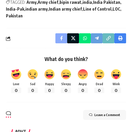
TAGGED:
Army
Army chief
bipin rawat
india
India Pakistan
India-Pak
indian army
Indian army chief
Line of Control
LOC
Pakistan
What do you think?
Love
Sad
Happy
Sleepy
Angry
Dead
Wink
0
0
0
0
0
0
0
Leave a Comment
ADVT