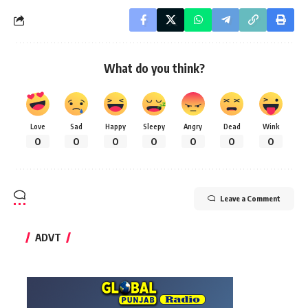
What do you think?
Love
Sad
Happy
Sleepy
Angry
Dead
Wink
0
0
0
0
0
0
0
Leave a Comment
ADVT