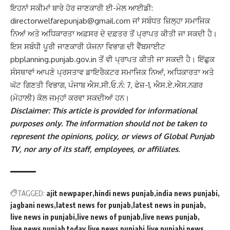
ਇਹਨਾਂ ਸਕੀਮਾਂ ਬਾਰੇ ਹੋਰ ਜਾਣਕਾਰੀ ਈ-ਮੇਲ ਆਈਡੀ:
directorwelfarepunjab@gmail.com
ਜਾਂ ਸਬੰਧਤ ਜ਼ਿਲ੍ਹਾ ਸਮਾਜਿਕ
ਨਿਆਂ ਅਤੇ ਅਧਿਕਾਰਤਾ ਅਫ਼ਸਰ ਦੇ ਦਫ਼ਤਰ ਤੋਂ ਪ੍ਰਾਪਤ ਕੀਤੀ ਜਾ ਸਕਦੀ ਹੈ।
ਇਸ ਸਬੰਧੀ ਪੂਰੀ ਜਾਣਕਾਰੀ ਯੋਜਨਾ ਵਿਭਾਗ ਦੀ ਵੈੱਬਸਾਈਟ
pbplanning.punjab.gov.in
ਤੋਂ ਵੀ ਪ੍ਰਾਪਤ ਕੀਤੀ ਜਾ ਸਕਦੀ ਹੈ। ਇੱਛੁਕ
ਸੰਸਥਾਵਾਂ ਆਪਣੇ ਪ੍ਰਸਤਾਵ ਡਾਇਰੈਕਟਰ ਸਮਾਜਿਕ ਨਿਆਂ, ਅਧਿਕਾਰਤਾ ਅਤੇ
ਘੱਟ ਗਿਣਤੀ ਵਿਭਾਗ, ਪੰਜਾਬ ਐਸ.ਸੀ.ਓ.ਨੰ: 7, ਫੇਜ਼-1, ਐਸ.ਏ.ਐਸ.ਨਗਰ
(ਮੋਹਾਲੀ) ਕੋਲ ਜਮ੍ਹਾਂ ਕਰਵਾ ਸਕਦੀਆਂ ਹਨ।
Disclaimer: This article is provided for informational
purposes only. The information should not be taken to
represent the opinions, policy, or views of Global Punjab
TV, nor any of its staff, employees, or affiliates.
TAGGED:
ajit newpaper
hindi news punjab
india news punjabi
jagbani news
latest news for punjab
latest news in punjab
live news in punjabi
live news of punjab
live news punjab
live news punjab today
live news punjabi
live punjabi news