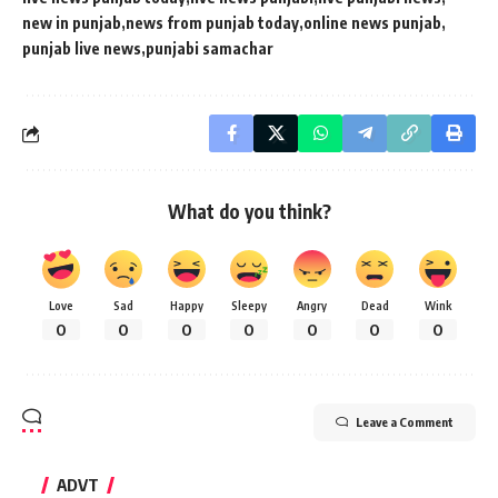
new in punjab
news from punjab today
online news punjab
punjab live news
punjabi samachar
What do you think?
Love
Sad
Happy
Sleepy
Angry
Dead
Wink
0
0
0
0
0
0
0
Leave a Comment
ADVT