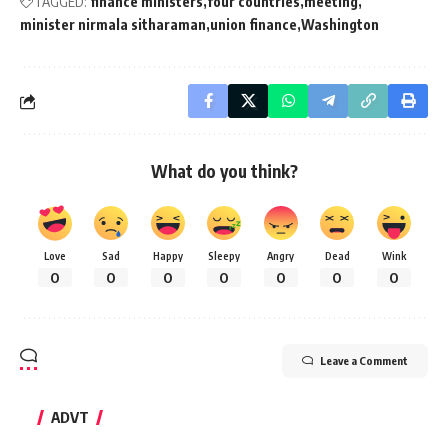
TAGGED:
finance ministers
four countries
meeting
minister nirmala sitharaman
union finance
Washington
What do you think?
Love
Sad
Happy
Sleepy
Angry
Dead
Wink
0
0
0
0
0
0
0
Leave a Comment
ADVT