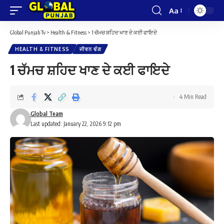
Aa
Font
Resizer
Global Punjab Tv
>
Health & Fitness
>
1 ਚੱਮਚ ਸ਼ਹਿਦ ਖਾਣ ਦੇ ਕਈ ਫਾਇਦੇ
HEALTH & FITNESS
ਜੀਵਨ ਢੰਗ
1 ਚੱਮਚ ਸ਼ਹਿਦ ਖਾਣ ਦੇ ਕਈ ਫਾਇਦੇ
4 Min Read
Global Team
Last updated: January 22, 2026 9:12 pm