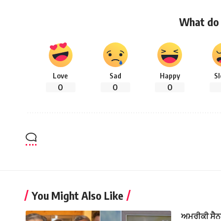
What do 
Love
Sad
Happy
S
0
0
0
You Might Also Like
ਅਮਰੀਕੀ ਸੈਨਾ 