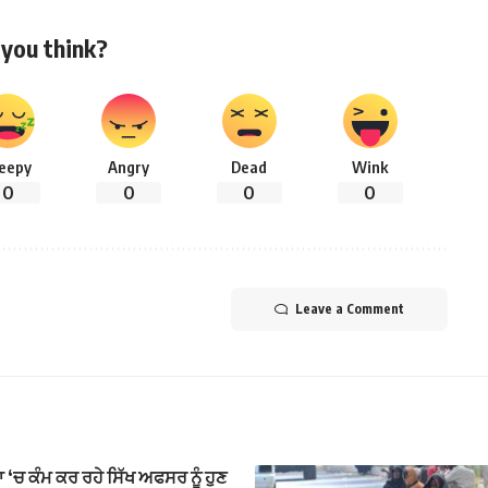
you think?
leepy
Angry
Dead
Wink
0
0
0
0
Leave a Comment
‘ਚ ਕੰਮ ਕਰ ਰਹੇ ਸਿੱਖ ਅਫਸਰ ਨੂੰ ਹੁਣ