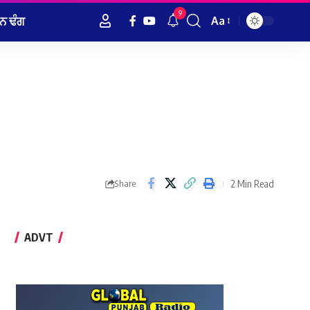
9
ਨ ਢੰਗ
Aa
Font
Resizer
2 Min Read
Share
ADVT