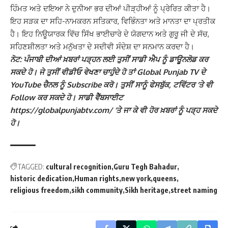
ਹਿੰਮਤ ਅਤੇ ਦਇਆ ਨੇ ਦੁਨੀਆ ਭਰ ਦੀਆਂ ਪੀੜ੍ਹੀਆਂ ਨੂੰ ਪ੍ਰੇਰਿਤ ਕੀਤਾ ਹੈ।
ਇਹ ਸੜਕ ਦਾ ਸਹਿ-ਨਾਮਕਰਨ ਸਤਿਕਾਰ, ਵਿਭਿੰਨਤਾ ਅਤੇ ਮਾਨਤਾ ਦਾ ਪ੍ਰਤੀਕ
ਹੈ। ਇਹ ਨਿਊਯਾਰਕ ਵਿੱਚ ਸਿੱਖ ਭਾਈਚਾਰੇ ਦੇ ਯੋਗਦਾਨ ਅਤੇ ਗੁਰੂ ਜੀ ਦੇ ਸੱਚ,
ਸਹਿਣਸ਼ੀਲਤਾ ਅਤੇ ਮਨੁੱਖਤਾ ਦੇ ਸਦੀਵੀ ਸੰਦੇਸ਼ ਦਾ ਸਨਮਾਨ ਕਰਦਾ ਹੈ।
ਨੋਟ: ਪੰਜਾਬੀ ਦੀਆਂ ਖ਼ਬਰਾਂ ਪੜ੍ਹਨ ਲਈ ਤੁਸੀਂ ਸਾਡੀ ਐਪ ਨੂੰ ਡਾਊਨਲੋਡ ਕਰ
ਸਕਦੇ ਹੋ। ਜੇ ਤੁਸੀਂ ਵੀਡੀਓ ਵੇਖਣਾ ਚਾਹੁੰਦੇ ਹੋ ਤਾਂ Global Punjab TV ਦੇ
YouTube ਚੈਨਲ ਨੂੰ Subscribe ਕਰੋ। ਤੁਸੀਂ ਸਾਨੂੰ ਫੇਸਬੁੱਕ, ਟਵਿੱਟਰ ‘ਤੇ ਵੀ
Follow ਕਰ ਸਕਦੇ ਹੋ। ਸਾਡੀ ਵੈੱਬਸਾਈਟ
https://globalpunjabtv.com/ ‘ਤੇ ਜਾ ਕੇ ਵੀ ਹੋਰ ਖ਼ਬਰਾਂ ਨੂੰ ਪੜ੍ਹ ਸਕਦੇ
ਹੋ।
TAGGED:
cultural recognition
Guru Tegh Bahadur
historic dedication
Human rights
new york
queens
religious freedom
sikh community
Sikh heritage
street naming