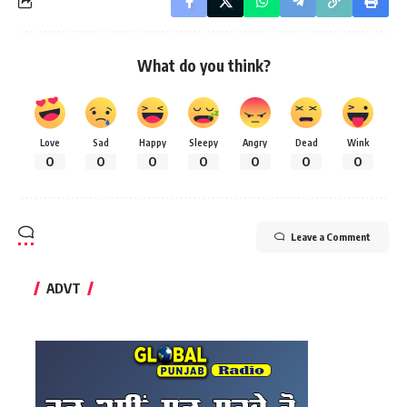
What do you think?
Love
Sad
Happy
Sleepy
Angry
Dead
Wink
0
0
0
0
0
0
0
Leave a Comment
ADVT