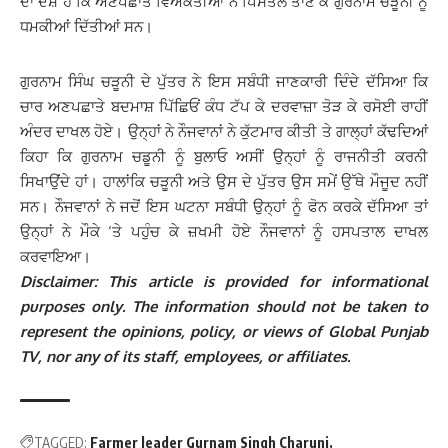
ਦਾ ਦੋਸ਼ ਹੈ ਕਿ ਅਣਪਛਾਤੇ ਵਿਅਕਤੀਆਂ ਨੇ ਪਿਸਤੌਲ ਤਾਣ ਕੇ ਗੁਰਨਾਮ ਚੜੂਨੀ ਨੂੰ
ਧਮਕੀਆਂ ਦਿੱਤੀਆਂ ਸਨ।
ਗੁਰਨਾਮ ਸਿੰਘ ਚੜੂਨੀ ਦੇ ਪੁੱਤਰ ਨੇ ਇਸ ਸਬੰਧੀ ਜਾਣਕਾਰੀ ਦਿੰਦੇ ਦੱਸਿਆ ਕਿ
ਚਾਰ ਅਣਪਛਾਤੇ ਬਦਮਾਸ਼ ਪਿੱਛਿਓਂ ਕੰਧ ਟੱਪ ਕੇ ਦਰਵਾਜ਼ਾ ਤੋੜ ਕੇ ਰਸੋਈ ਰਾਹੀਂ
ਅੰਦਰ ਦਾਖਲ ਹੋਏ। ਉਨ੍ਹਾਂ ਨੇ ਨੌਜਵਾਨਾਂ ਨੇ ਕੁੱਟਮਾਰ ਕੀਤੀ ਤੇ ਗਾਲ੍ਹਾਂ ਕੱਢਦਿਆਂ
ਕਿਹਾ ਕਿ ਗੁਰਨਾਮ ਚਡੂਨੀ ਨੂੰ ਬੁਲਾਓ ਅਸੀਂ ਉਨ੍ਹਾਂ ਨੂੰ ਰਾਜਨੀਤੀ ਕਰਨੀ
ਸਿਖਾਉਂਦੇ ਹਾਂ। ਹਾਲਾਂਕਿ ਚੜੂਨੀ ਅਤੇ ਉਸ ਦੇ ਪੁੱਤਰ ਉਸ ਸਮੇਂ ਉੱਥੇ ਮੌਜੂਦ ਨਹੀਂ
ਸਨ। ਨੌਜਵਾਨਾਂ ਨੇ ਜਦੋਂ ਇਸ ਘਟਨਾ ਸਬੰਧੀ ਉਨ੍ਹਾਂ ਨੂੰ ਫੋਨ ਕਰਕੇ ਦੱਸਿਆ ਤਾਂ
ਉਨ੍ਹਾਂ ਨੇ ਮੌਕੇ ‘ਤੇ ਪਹੁੰਚ ਕੇ ਜ਼ਖਮੀ ਹੋਏ ਨੌਜਵਾਨਾਂ ਨੂੰ ਹਸਪਤਾਲ ਦਾਖਲ
ਕਰਵਾਇਆ।
Disclaimer: This article is provided for informational
purposes only. The information should not be taken to
represent the opinions, policy, or views of Global Punjab
TV, nor any of its staff, employees, or affiliates.
TAGGED:
Farmer leader Gurnam Singh Charuni