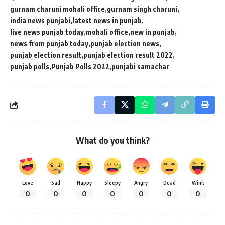
gurnam charuni mohali office
gurnam singh charuni
india news punjabi
latest news in punjab
live news punjab today
mohali office
new in punjab
news from punjab today
punjab election news
punjab election result
punjab election result 2022
punjab polls
Punjab Polls 2022
punjabi samachar
What do you think?
Love
Sad
Happy
Sleepy
Angry
Dead
Wink
0
0
0
0
0
0
0