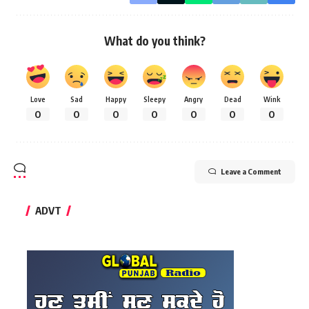
What do you think?
Love
Sad
Happy
Sleepy
Angry
Dead
Wink
0
0
0
0
0
0
0
Leave a Comment
ADVT