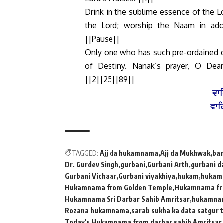
Drink in the sublime essence of the L
the Lord; worship the Naam in ador
||Pause||
Only one who has such pre-ordained de
of Destiny. Nanak’s prayer, O Dea
||2||25||89||
ਵਾਹ
ਵਾਹ
TAGGED:
Ajj da hukamnama
Ajj da Mukhwak
ban
Dr. Gurdev Singh
gurbani
Gurbani Arth
gurbani d
Gurbani Vichaar
Gurbani viyakhiya
hukam
hukam
Hukamnama from Golden Temple
Hukamnama fro
Hukamnama Sri Darbar Sahib Amritsar
hukamnam
Rozana hukamnama
sarab sukha ka data satgur ta 
Today's Hukamnama from darbar sahib Amritsar