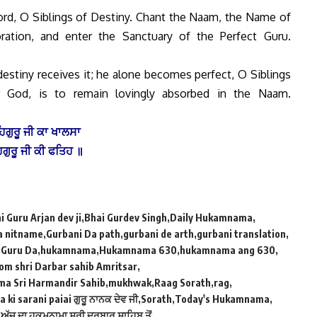
ord, O Siblings of Destiny. Chant the Naam, the Name of
ation, and enter the Sanctuary of the Perfect Guru.
stiny receives it; he alone becomes perfect, O Siblings
r God, is to remain lovingly absorbed in the Naam.
ਿਗੁਰੂ ਜੀ ਕਾ ਖਾਲਸਾ
ਿਗੁਰੂ ਜੀ ਕੀ ਫਤਿਹ ॥
i Guru Arjan dev ji
Bhai Gurdev Singh
Daily Hukamnama
a nitname
Gurbani Da path
gurbani de arth
gurbani translation
 Guru Da
hukamnama
Hukamnama 630
hukamnama ang 630
m shri Darbar sahib Amritsar
a Sri Harmandir Sahib
mukhwak
Raag Sorath
rag
ki sarani paiai ਗੁਰੂ ਨਾਨਕ ਦੇਵ ਜੀ
Sorath
Today's Hukamnama
ਅੱਜ ਦਾ ਹੁਕਮਨਾਮਾ ਸ੍ਰੀ ਦਰਬਾਰ ਸਾਹਿਬ ਤੋਂ