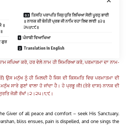
ਤਿਸਹਿ ਪਰਾਪਤਿ ਜਿਸੁ ਧੁਰਿ ਲਿਖਿਆ ਸੋਈ ਪੂਰਨੁ ਭਾਈ
॥ ਨਾਨਕ ਕੀ ਬੇਨੰਤੀ ਪ੍ਰਭ ਜੀ ਨਾਮਿ ਰਹਾ ਲਿਵ ਲਾਈ ॥੨॥
ਐ ॥
੨੫॥੮੯॥
੧॥
ਪੰਜਾਬੀ ਵਿਆਖਿਆ
 ਗੁਰ
Translation In English
ਦਾ ਨਾਮ ਜਪਿਆ ਕਰੋ, ਹਰ ਵੇਲੇ ਨਾਮ ਹੀ ਸਿਮਰਿਆ ਕਰੋ, ਪਰਮਾਤਮਾ ਦਾ ਨਾਮ-
ਤੋਂ) ਉਸ ਮਨੁੱਖ ਨੂੰ ਹੀ ਮਿਲਦੀ ਹੈ ਜਿਸ ਦੀ ਕਿਸਮਤਿ ਵਿਚ ਪਰਮਾਤਮਾ ਦੀ
ਮਨੁੱਖ ਸਾਰੇ ਗੁਣਾਂ ਵਾਲਾ ਹੋ ਜਾਂਦਾ ਹੈ। ਹੇ ਪ੍ਰਭੂ ਜੀ! (ਤੇਰੇ ਦਾਸ) ਨਾਨਕ ਦੀ
ਿਚ ਸੁਰਤਿ ਜੋੜੀ ਰੱਖਾਂ।੨।੨੫।੮੯।
the Giver of all peace and comfort – seek His Sanctuary.
rshan, bliss ensues, pain is dispelled, and one sings the