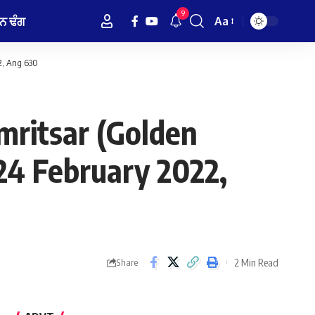
9
ਨ ਢੰਗ
Aa
Font
Resizer
2, Ang 630
ritsar (Golden
24 February 2022,
2 Min Read
Share