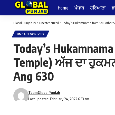
Home
ਪੰਜਾਬ
ਹਰਿਆਣਾ
ਭ
Global Punjab Tv
>
Uncategorized
>
Today’s Hukamnama from Sri Darbar Sa
UNCATEGORIZED
Today’s Hukamnama f
Temple) ਅੱਜ ਦਾ ਹੁਕਮਨ
Ang 630
TeamGlobalPunjab
Last updated: February 24, 2022 6:33 am