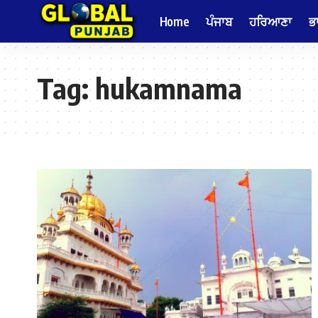
Home
ਪੰਜਾਬ
ਹਰਿਆਣਾ
ਭ
Tag:
hukamnama