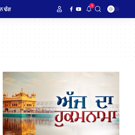
9
ਨ ਢੰਗ