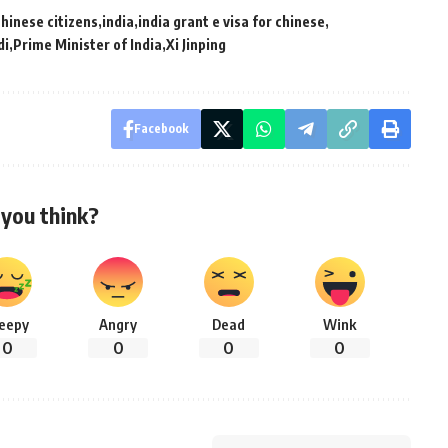
chinese citizens
india
india grant e visa for chinese
di
Prime Minister of India
Xi Jinping
Facebook
you think?
leepy
Angry
Dead
Wink
0
0
0
0