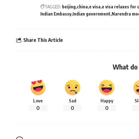
TAGGED:
beijing
china
e visa
e visa relaxes for 
Indian Embassy
Indian government
Narendra mo
Share This Article
What do 
Love
Sad
Happy
S
0
0
0