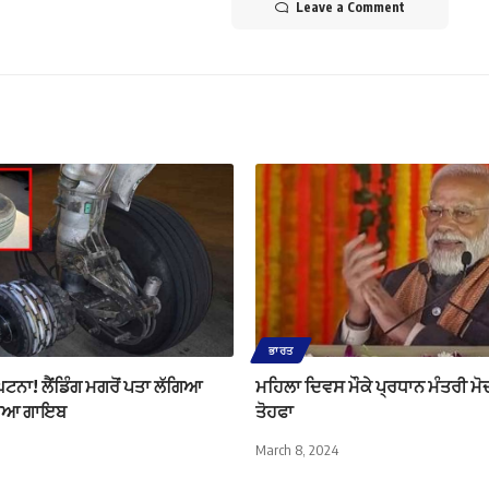
Leave a Comment
ਭਾਰਤ
ਟਨਾ! ਲੈਂਡਿੰਗ ਮਗਰੋਂ ਪਤਾ ਲੱਗਿਆ
ਮਹਿਲਾ ਦਿਵਸ ਮੌਕੇ ਪ੍ਰਧਾਨ ਮੰਤਰੀ ਮੋਦੀ
ਹੀਆ ਗਾਇਬ
ਤੋਹਫਾ
March 8, 2024