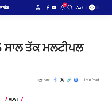
9
ਨ ਢੰਗ
Aa
Font
Resizer
, 5 ਸਾਲ ਤੱਕ ਮਲਟੀਪਲ
1 Min Read
Share
ADVT