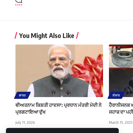
You Might Also Like
ਭਾਰਤ
ਸੰਸਾਰ
ਵੀਅਤਨਾਮ ਕਿਸ਼ਤੀ ਹਾਦਸਾ: ਪ੍ਰਧਾਨ ਮੰਤਰੀ ਮੋਦੀ ਨੇ
ਹੈਰਾਨੀਜਨਕ ਘ
ਪ੍ਰਗਟਾਇਆ ਦੁੱਖ
ਜਹਾਜ਼ ਦਾ ਪ
July 11, 2026
March 15, 2025