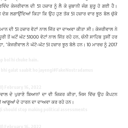
ਿੰਦ ਕੇਜਰੀਵਾਲ ਦੀ 51 ਹਜ਼ਾਰ ਨੂੰ ਲੈ ਕੇ ਜ਼ੁਬਾਨੀ ਜੰਗ ਸ਼ੁਰੂ ਹੋ ਗਈ ਹੈ।
ਦੋਸ਼ ਲਗਾਉਂਦਿਆਂ ਕਿਹਾ ਕਿ ਉਹ ਹੁਣ ਤੱਕ 51 ਹਜ਼ਾਰ ਵਾਰ ਝੂਠ ਬੋਲ ਚੁੱਕੇ
 ਮਾਨ ਦੀ 51 ਹਜ਼ਾਰ ਵੋਟਾਂ ਨਾਲ ਜਿੱਤ ਦਾ ਦਾਅਵਾ ਕੀਤਾ ਸੀ। ਕੇਜਰੀਵਾਲ ਨੇ
ਤੋਂ ਘਟੋਂ ਘੱਟ 51000 ਵੋਟਾਂ ਨਾਲ ਜਿੱਤ ਰਹੇ ਹਨ, ਚੰਨੀ ਸਾਹਿਬ ਤੁਸੀਂ ਹਰ
 ”ਕੇਜਰੀਵਾਲ ਨੇ ਘੱਟੋ-ਘੱਟ 51 ਹਜ਼ਾਰ ਝੂਠ ਬੋਲੇ ਹਨ। 10 ਮਾਰਚ ਨੂੰ 2017
p bol hi chuke hain.
 bhi galat saabit ho jayengi
#FakeNostradamus
I)
February 16, 2022
ੀਵਾਲ ਦੇ ਪੁਰਾਣੇ ਬਿਆਨਾਂ ਦਾ ਵੀ ਜ਼ਿਕਰ ਕੀਤਾ, ਜਿਸ ਵਿੱਚ ਉਹ ਕੈਪਟਨ
ਕਈ ਆਗੂਆਂ ਦੇ ਹਾਰਨ ਦਾ ਦਾਅਵਾ ਕਰ ਰਹੇ ਹਨ।
 Ji should stop making political assessments
I)
February 16, 2022