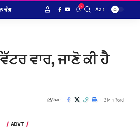
9
ਨ ਢੰਗ
Aa
Font
Resizer
ਵਿੱਟਰ ਵਾਰ, ਜਾਣੋ ਕੀ ਹੈ
2 Min Read
Share
ADVT