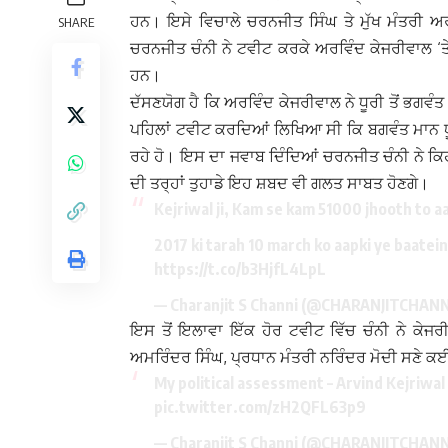
ਹਨ। ਇਸੇ ਵਿਚਾਲੇ ਚਰਨਜੀਤ ਸਿੰਘ ਤੇ ਮੁੱਖ ਮੰਤਰੀ ਅਰਵ
SHARE
ਚਰਨਜੀਤ ਚੰਨੀ ਨੇ ਟਵੀਟ ਕਰਕੇ ਅਰਵਿੰਦ ਕੇਜਰੀਵਾਲ ‘ਤੇ 
ਹਨ।
ਦੱਸਣਯੋਗ ਹੈ ਕਿ ਅਰਵਿੰਦ ਕੇਜਰੀਵਾਲ ਨੇ ਧੂਰੀ ਤੋਂ ਭਗਵੰਤ
ਪਹਿਲਾਂ ਟਵੀਟ ਕਰਦਿਆਂ ਲਿਖਿਆ ਸੀ ਕਿ ਬਗਵੰਤ ਮਾਨ ਧੂਰੀ 
ਰਹੇ ਹੋ। ਇਸ ਦਾ ਜਵਾਬ ਦਿੰਦਿਆਂ ਚਰਨਜੀਤ ਚੰਨੀ ਨੇ ਕਿਹਾ,
ਦੀ ਤਰ੍ਹਾਂ ਤੁਹਾਡੇ ਇਹ ਸ਼ਬਦ ਵੀ ਗਲਤ ਸਾਬਤ ਹੋਣਗੇ।
Kejriwal ji, Kam se kam 51000 jhooth to aa
2017 ki tarah 10 march ko aapki ye baatein
https://t.co/b3HjfL4LpL
— Charanjit S Channi (@CHARANJITCHANN
ਇਸ ਤੋਂ ਇਲਾਵਾ ਇੱਕ ਹੋਰ ਟਵੀਟ ਵਿੱਚ ਚੰਨੀ ਨੇ ਕੇਜਰ
ਅਮਰਿੰਦਰ ਸਿੰਘ, ਪ੍ਰਧਾਨ ਮੰਤਰੀ ਨਰਿੰਦਰ ਮੋਦੀ ਸਣੇ 
My political assessment – Arvind Kejriwal
pic.twitter.com/zH2QFL63p9
— Charanjit S Channi (@CHARANJITCHANN