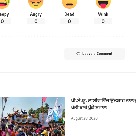
leepy
Angry
Dead
Wink
0
0
0
0
Leave a Comment
ਪੀ.ਏ.ਯੂ. ਲਾਈਵ ਵਿੱਚ ਉਤਸ਼ਾਹ ਨਾਲ ਜੁੜ
ਖੇਤੀ ਬਾਰੇ ਪੁੱਛੇ ਸਵਾਲ
August 28, 2020