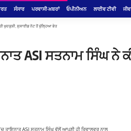
ਾਰਤ
ਸੰਸਾਰ
ਪਰਵਾਸੀ-ਖ਼ਬਰਾਂ
ਓਪੀਨੀਅਨ
ਲਾਈਵ ਟੀਵੀ
ਜੀਵ
ੀ ਖੁਦਕੁਸ਼ੀ, ਸੁਸਾਈਡ ਨੋਟ ਤੋਂ ਖੁੱਲ੍ਹਿਆ ਭੇਤ
ਾਇਨਾਤ ASI ਸਤਨਾਮ ਸਿੰਘ ਨੇ 
ਪੋਂ ‘ਚ ਤਾਇਨਾਤ ASI ਸਤਨਾਮ ਸਿੰਘ ਵੱਲੋਂ ਆਪਣੀ ਹੀ ਰਿਵਾਲਵਰ ਨਾਲ