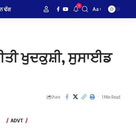
9
ਨ ਢੰਗ
Aa
Font
Resizer
ਕੀਤੀ ਖੁਦਕੁਸ਼ੀ, ਸੁਸਾਈਡ
1 Min Read
Share
ADVT