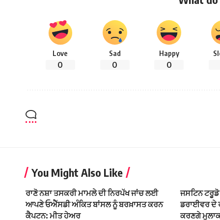
Love
Sad
Happy
S
0
0
0
You Might Also Like
ਰਾਣੋ ਨਸ਼ਾ ਤਸਕਰੀ ਮਾਮਲੇ ਦੀ ਨਿਰਪੱਖ ਜਾਂਚ ਲਈ
ਜਸਟਿਨ ਟਰੂਡੋ 
ਆਪਣੇ ਓਐੱਸਡੀ ਅੰਕਿਤ ਬਾਂਸਲ ਨੂੰ ਬਰਖ਼ਾਸਤ ਕਰਨ
ਡਰਾਈਵਰ ਦੇ ਰ
ਕੈਪਟਨ: ਮੀਤ ਹੇਅਰ
ਕਰਣਗੇ ਮੁਲਾ