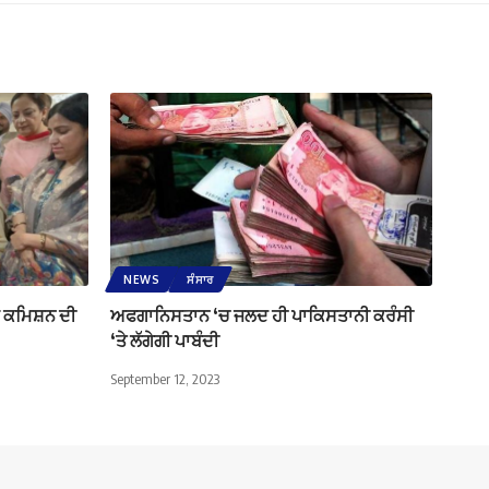
NEWS
ਸੰਸਾਰ
ਲਾ ਕਮਿਸ਼ਨ ਦੀ
ਅਫਗਾਨਿਸਤਾਨ ‘ਚ ਜਲਦ ਹੀ ਪਾਕਿਸਤਾਨੀ ਕਰੰਸੀ
‘ਤੇ ਲੱਗੇਗੀ ਪਾਬੰਦੀ
September 12, 2023