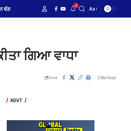
9
ਨ ਢੰਗ
Aa
Font
Resizer
ੀਤਾ ਗਿਆ ਵਾਧਾ
2 Min Read
Share
ADVT