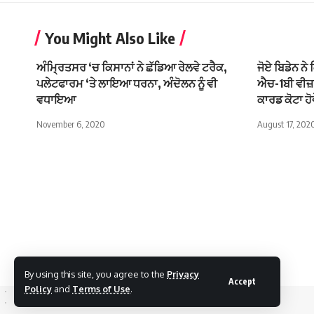
You Might Also Like
ਅੰਮ੍ਰਿਤਸਰ ‘ਚ ਕਿਸਾਨਾਂ ਨੇ ਛੱਡਿਆ ਰੇਲਵੇ ਟਰੈਕ,
ਜੋਏ ਬਿਡੇਨ ਨ
ਪਲੇਟਫਾਰਮ ‘ਤੇ ਲਾਇਆ ਧਰਨਾ, ਅੰਦੋਲਨ ਨੂੰ ਵੀ
ਐਚ-1ਬੀ ਵੀਜ਼ਾ
ਵਧਾਇਆ
ਕਾਰਡ ਕੋਟਾ ਹ
November 6, 2020
August 17, 202
By using this site, you agree to the
Privacy
Accept
Policy
and
Terms of Use
.