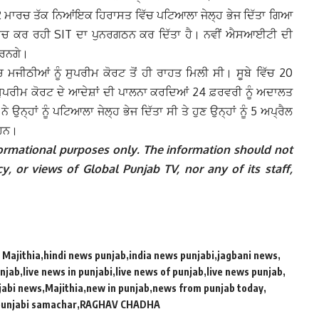
22 ਮਾਰਚ ਤੱਕ ਨਿਆਂਇਕ ਹਿਰਾਸਤ ਵਿੱਚ ਪਟਿਆਲਾ ਜੇਲ੍ਹ ਭੇਜ ਦਿੱਤਾ ਗਿਆ
ਾਂਚ ਕਰ ਰਹੀ SIT ਦਾ ਪੁਨਰਗਠਨ ਕਰ ਦਿੱਤਾ ਹੈ। ਨਵੀਂ ਐਸਆਈਟੀ ਦੀ
ਕਰਨਗੇ।
‘ਚ ਮਜੀਠੀਆਂ ਨੂੰ ਸੁਪਰੀਮ ਕੋਰਟ ਤੋਂ ਹੀ ਰਾਹਤ ਮਿਲੀ ਸੀ। ਸੂਬੇ ਵਿੱਚ 20
ਸੁਪਰੀਮ ਕੋਰਟ ਦੇ ਆਦੇਸ਼ਾਂ ਦੀ ਪਾਲਨਾ ਕਰਦਿਆਂ 24 ਫ਼ਰਵਰੀ ਨੂੰ ਅਦਾਲਤ
੍ਹਾਂ ਨੂੰ ਪਟਿਆਲਾ ਜੇਲ੍ਹ ਭੇਜ ਦਿੱਤਾ ਸੀ ਤੇ ਹੁਣ ਉਨ੍ਹਾਂ ਨੂੰ 5 ਅਪ੍ਰੈਲ
 ਹਨ।
informational purposes only. The information should not
y, or views of Global Punjab TV, nor any of its staff,
 Majithia
hindi news punjab
india news punjabi
jagbani news
unjab
live news in punjabi
live news of punjab
live news punjab
njabi news
Majithia
new in punjab
news from punjab today
punjabi samachar
RAGHAV CHADHA