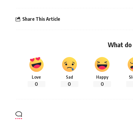
Share This Article
What do 
Love
Sad
Happy
S
0
0
0