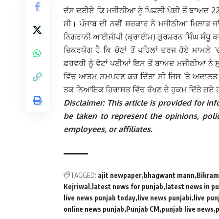
ਦੱਸ ਦਈਏ ਕਿ ਮਜੀਠੀਆ ਨੂੰ ਪਿਛਲੀ ਪੇਸ਼ੀ ਤੋਂ ਬਾਅਦ 
ਸੀ। ਪੰਜਾਬ ਦੀ ਨਵੀਂ ਸਰਕਾਰ ਨੇ ਮਜੀਠੀਆ ਖਿਲਾਫ ਜ
ਨਿਗਰਾਨੀ ਆਈਜੀਪੀ (ਕ੍ਰਾਈਮ) ਗੁਰਸ਼ਰਨ ਸਿੰਘ ਸੰਧੂ 
ਜ਼ਿਕਰਯੋਗ ਹੈ ਕਿ ਚੋਣਾਂ ਤੋਂ ਪਹਿਲਾਂ ਦਰਜ ਹੋਏ ਮਾਮਲੇ 
ਫ਼ਰਵਰੀ ਨੂੰ ਵੋਟਾਂ ਪਈਆਂ ਇਸ ਤੋਂ ਬਾਅਦ ਮਜੀਠੀਆ ਨੇ 
ਵਿੱਚ ਆਤਮ ਸਮਪਰਣ ਕਰ ਦਿੱਤਾ ਸੀ ਜਿਸ ’ਤੇ ਅਦਾਲਤ ਨੇ ਉਨ
ਤਕ ਨਿਆਇਕ ਹਿਰਾਸਤ ਵਿੱਚ ਰੱਖਣ ਦੇ ਹੁਕਮ ਦਿੱਤੇ ਗਏ
Disclaimer: This article is provided for 
be taken to represent the opinions, polic
employees, or affiliates.
TAGGED:
ajit newpaper
bhagwant mann
Bikram
Kejriwal
latest news for punjab
latest news in p
live news punjab today
live news punjabi
live pu
online news punjab
Punjab CM
punjab live news