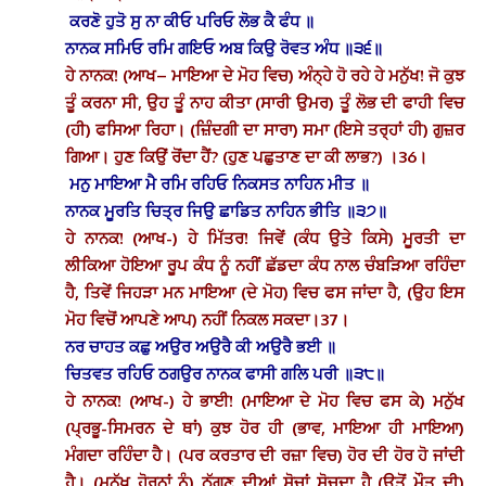
ਕਰਣੋ ਹੁਤੋ ਸੁ ਨਾ ਕੀਓ ਪਰਿਓ ਲੋਭ ਕੈ ਫੰਧ ॥
ਨਾਨਕ ਸਮਿਓ ਰਮਿ ਗਇਓ ਅਬ ਕਿਉ ਰੋਵਤ ਅੰਧ ॥੩੬॥
ਹੇ ਨਾਨਕ! (ਆਖ– ਮਾਇਆ ਦੇ ਮੋਹ ਵਿਚ) ਅੰਨ੍ਹੇ ਹੋ ਰਹੇ ਹੇ ਮਨੁੱਖ! ਜੋ ਕੁਝ
ਤੂੰ ਕਰਨਾ ਸੀ, ਉਹ ਤੂੰ ਨਾਹ ਕੀਤਾ (ਸਾਰੀ ਉਮਰ) ਤੂੰ ਲੋਭ ਦੀ ਫਾਹੀ ਵਿਚ
(ਹੀ) ਫਸਿਆ ਰਿਹਾ। (ਜ਼ਿੰਦਗੀ ਦਾ ਸਾਰਾ) ਸਮਾ (ਇਸੇ ਤਰ੍ਹਾਂ ਹੀ) ਗੁਜ਼ਰ
ਗਿਆ। ਹੁਣ ਕਿਉਂ ਰੋਂਦਾ ਹੈਂ? (ਹੁਣ ਪਛੁਤਾਣ ਦਾ ਕੀ ਲਾਭ?) ।36।
ਮਨੁ ਮਾਇਆ ਮੈ ਰਮਿ ਰਹਿਓ ਨਿਕਸਤ ਨਾਹਿਨ ਮੀਤ ॥
ਨਾਨਕ ਮੂਰਤਿ ਚਿਤ੍ਰ ਜਿਉ ਛਾਡਿਤ ਨਾਹਿਨ ਭੀਤਿ ॥੩੭॥
ਹੇ ਨਾਨਕ! (ਆਖ-) ਹੇ ਮਿੱਤਰ! ਜਿਵੇਂ (ਕੰਧ ਉਤੇ ਕਿਸੇ) ਮੂਰਤੀ ਦਾ
ਲੀਕਿਆ ਹੋਇਆ ਰੂਪ ਕੰਧ ਨੂੰ ਨਹੀਂ ਛੱਡਦਾ ਕੰਧ ਨਾਲ ਚੰਬੜਿਆ ਰਹਿੰਦਾ
ਹੈ, ਤਿਵੇਂ ਜਿਹੜਾ ਮਨ ਮਾਇਆ (ਦੇ ਮੋਹ) ਵਿਚ ਫਸ ਜਾਂਦਾ ਹੈ, (ਉਹ ਇਸ
ਮੋਹ ਵਿਚੋਂ ਆਪਣੇ ਆਪ) ਨਹੀਂ ਨਿਕਲ ਸਕਦਾ।37।
ਨਰ ਚਾਹਤ ਕਛੁ ਅਉਰ ਅਉਰੈ ਕੀ ਅਉਰੈ ਭਈ ॥
ਚਿਤਵਤ ਰਹਿਓ ਠਗਉਰ ਨਾਨਕ ਫਾਸੀ ਗਲਿ ਪਰੀ ॥੩੮॥
ਹੇ ਨਾਨਕ! (ਆਖ-) ਹੇ ਭਾਈ! (ਮਾਇਆ ਦੇ ਮੋਹ ਵਿਚ ਫਸ ਕੇ) ਮਨੁੱਖ
(ਪ੍ਰਭੂ-ਸਿਮਰਨ ਦੇ ਥਾਂ) ਕੁਝ ਹੋਰ ਹੀ (ਭਾਵ, ਮਾਇਆ ਹੀ ਮਾਇਆ)
ਮੰਗਦਾ ਰਹਿੰਦਾ ਹੈ। (ਪਰ ਕਰਤਾਰ ਦੀ ਰਜ਼ਾ ਵਿਚ) ਹੋਰ ਦੀ ਹੋਰ ਹੋ ਜਾਂਦੀ
ਹੈ। (ਮਨੁੱਖ ਹੋਰਨਾਂ ਨੂੰ) ਠੱਗਣ ਦੀਆਂ ਸੋਚਾਂ ਸੋਚਦਾ ਹੈ (ਉਤੋਂ ਮੌਤ ਦੀ)