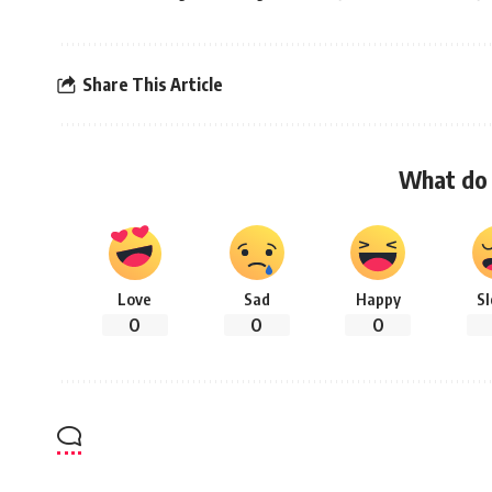
Share This Article
What do 
Love
Sad
Happy
S
0
0
0