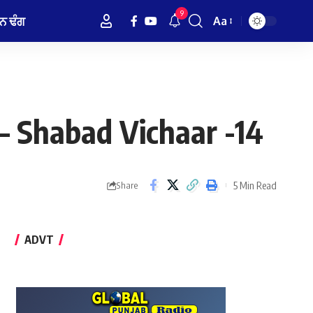
9
ਨ ਢੰਗ
Aa
Font
Resizer
 – Shabad Vichaar -14
5 Min Read
Share
ADVT