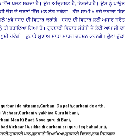
 ਵਿੱਚ ਪਲਟ ਸਕਦਾ ਹੈ। ਉਹ ਅਦ੍ਰਿਸ਼ਟ ਹੈ, ਨਿਰਲੇਪ ਹੈ। ਉਸ ਨੂੰ ਪਾਉਣ
 ਹੀ ਉਸ ਦੇ ਚਰਣਾਂ ਵਿੱਚ ਮਨ ਲੱਗ ਸਕੇਗਾ।
ਕੱਲ ਸ਼ਾਮੀ 6 ਵਜੇ ਦੁਬਾਰਾ ਫਿਰ
ਿਚਲੇ 15ਵੇਂ ਸ਼ਬਦ ਦੀ ਵਿਚਾਰ ਕਰਾਂਗੇ। ਸ਼ਬਦ ਦੀ ਵਿਚਾਰ ਲਈ ਅਧਾਰ ਸਰੋਤ
ੇ ਨੂੰ ਹੀ ਬਣਾਇਆ ਗਿਆ ਹੈ। ਗੁਰਬਾਣੀ ਵਿਚਾਰ ਸੰਬੰਧੀ ਜੇ ਕੋਈ ਆਪ ਜੀ ਦਾ
ੂੰ ਖੁਸ਼ੀ ਹੋਵੇਗੀ। ਤੁਹਾਡੇ ਸੁਝਾਅ ਸਾਡਾ ਮਾਰਗ ਦਰਸ਼ਨ ਕਰਨਗੇ। ਭੁੱਲਾਂ ਚੁੱਕਾਂ
gurbani da nitname
Gurbani Da path
gurbani de arth
i Vichaar
Gurbani viyakhiya
Guru ki bani
rbani
Man Ki Baat
Nove guru di Bani
bad Vichaar 14
sikha di gurbani
sri guru teg bahadur ji
ਰਬਾਣੀ
ਗੁਰਬਾਣੀ ਪਾਠ
ਗੁਰਬਾਣੀ ਵਿਆਖਿਆ
ਗੁਰਬਾਣੀ ਵਿਚਾਰ
ਰਾਗ ਬਿਹਾਗੜਾ