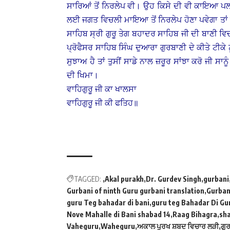
ਸਾਰਿਆਂ ਤੋਂ ਨਿਰਲੇਪ ਵੀ। ਉਹ ਕਿਸੇ ਦੀ ਵੀ ਕਾਇਆ ਪਲ
ਲਈ ਜਗਤ ਵਿਚਲੀ ਮਾਇਆ ਤੋਂ ਨਿਰਲੇਪ ਹੋਣਾ ਪਵੇਗਾ ਤਾਂ
ਸਾਹਿਬ ਸ੍ਰੀ ਗੁਰੂ ਤੇਗ ਬਹਾਦਰ ਸਾਹਿਬ ਜੀ ਦੀ ਬਾਣੀ ਵ
ਪ੍ਰੋਫੈਸਰ ਸਾਹਿਬ ਸਿੰਘ ਦੁਆਰਾ ਗੁਰਬਾਣੀ ਦੇ ਕੀਤੇ ਟੀਕ
ਸੁਝਾਅ ਹੈ ਤਾਂ ਤੁਸੀਂ ਸਾਡੇ ਨਾਲ ਜ਼ਰੂਰ ਸਾਂਝਾ ਕਰੋ ਜੀ ਸਾਨ
ਦੀ ਖਿਮਾ।
ਵਾਹਿਗੁਰੂ ਜੀ ਕਾ ਖਾਲਸਾ
ਵਾਹਿਗੁਰੂ ਜੀ ਕੀ ਫਤਿਹ॥
TAGGED:
Akal purakh
Dr. Gurdev Singh
gurbani
Gurbani of ninth Guru gurbani translation
Gurban
guru Teg bahadar di bani
guru teg Bahadar Di Gu
Nove Mahalle di Bani shabad 14
Raag Bihagra
sha
Vaheguru
Waheguru
ਅਕਾਲ ਪੁਰਖ ਸ਼ਬਦ ਵਿਚਾਰ ਲੜੀ
ਗੁ