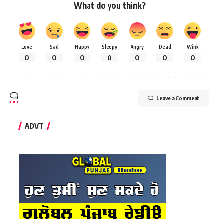
What do you think?
Love
Sad
Happy
Sleepy
Angry
Dead
Wink
0
0
0
0
0
0
0
Leave a Comment
ADVT