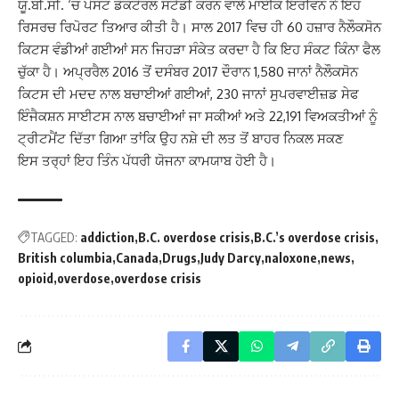
ਯੂ.ਬੀ.ਸੀ. ‘ਚ ਪੋਸਟ ਡੌਕਟੋਰਲ ਸਟੱਡੀ ਕਰਨ ਵਾਲੇ ਮਾਈਕ ਇਰਵਿਨ ਨੇ ਇਹ
ਰਿਸਰਚ ਰਿਪੋਰਟ ਤਿਆਰ ਕੀਤੀ ਹੈ। ਸਾਲ 2017 ਵਿਚ ਹੀ 60 ਹਜ਼ਾਰ ਨੈਲੌਕਸੋਨ
ਕਿਟਸ ਵੰਡੀਆਂ ਗਈਆਂ ਸਨ ਜਿਹੜਾ ਸੰਕੇਤ ਕਰਦਾ ਹੈ ਕਿ ਇਹ ਸੰਕਟ ਕਿੰਨਾ ਫੈਲ
ਚੁੱਕਾ ਹੈ। ਅਪ੍ਰਰੈਲ 2016 ਤੋਂ ਦਸੰਬਰ 2017 ਦੌਰਾਨ 1,580 ਜਾਨਾਂ ਨੈਲੌਕਸੋਨ
ਕਿਟਸ ਦੀ ਮਦਦ ਨਾਲ ਬਚਾਈਆਂ ਗਈਆਂ, 230 ਜਾਨਾਂ ਸੁਪਰਵਾਈਜ਼ਡ ਸੇਫ
ਇੰਜੈਕਸ਼ਨ ਸਾਈਟਸ ਨਾਲ ਬਚਾਈਆਂ ਜਾ ਸਕੀਆਂ ਅਤੇ 22,191 ਵਿਅਕਤੀਆਂ ਨੂੰ
ਟ੍ਰੀਟਮੈਂਟ ਦਿੱਤਾ ਗਿਆ ਤਾਂਕਿ ਉਹ ਨਸ਼ੇ ਦੀ ਲਤ ਤੋਂ ਬਾਹਰ ਨਿਕਲ ਸਕਣ
ਇਸ ਤਰ੍ਹਾਂ ਇਹ ਤਿੰਨ ਪੱਧਰੀ ਯੋਜਨਾ ਕਾਮਯਾਬ ਹੋਈ ਹੈ।
TAGGED:
addiction
B.C. overdose crisis
B.C.’s overdose crisis
British columbia
Canada
Drugs
Judy Darcy
naloxone
news
opioid
overdose
overdose crisis