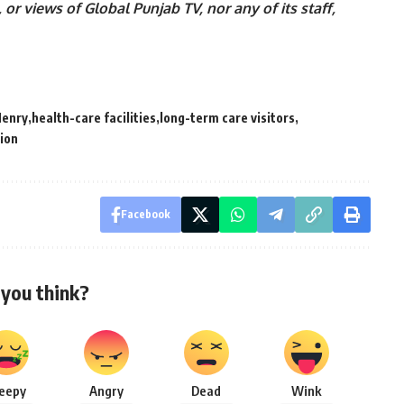
 or views of Global Punjab TV, nor any of its staff,
Henry
health-care facilities
long-term care visitors
ion
Facebook
you think?
leepy
Angry
Dead
Wink