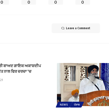
0
0
0
0
Leave a Comment
ਜ਼ਰੀ ਬਾਅਦ ਗਾਇਕ ਅਕਾਸ਼ਦੀਪ
ੀਤ ਨਾਲ ਫਿਰ ਚਰਚਾ ‘ਚ
021
NEWS
ਪੰਜਾਬ