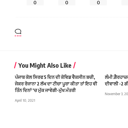
0
0
0
You Might Also Like
ਪੰਜਾਬ ਕੋਲ ਸਿਰਫ 5 ਦਿਨ ਦੀ ਕੋਵਿਡ ਵੈਕਸੀਨ ਬਚੀ,
ਲੰਮੀ ਗ਼ੈਰਹਾ
ਜੇਕਰ ਰੋਜਾਨਾ 2 ਲੱਖ ਦਾ ਟੀਚਾ ਪੂਰਾ ਕੀਤਾ ਤਾਂ ਇਹ ਵੀ
ਦੀਵਾਲੀ -2 ਗ
ਤਿੰਨ ਦਿਨਾਂ ‘ਚ ਮੁੱਕ ਜਾਵੇਗੀ-ਮੁੱਖ ਮੰਤਰੀ
November 3, 2
April 10, 2021