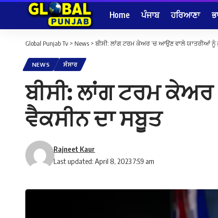
Home
ਪੰਜਾਬ
ਹਰਿਆਣਾ
ਭ
Global Punjab Tv
>
News
>
ਬੀਸੀ: ਲਾਂਗ ਟਰਮ ਕੇਅਰ ‘ਚ ਆਉਣ ਵਾਲੇ ਯਾਤਰੀਆਂ ਨੂੰ ਹ
NEWS
ਸੰਸਾਰ
ਬੀਸੀ: ਲਾਂਗ ਟਰਮ ਕੇਅਰ 
ਵੈਕਸੀਨ ਦਾ ਸਬੂਤ
Rajneet Kaur
Last updated: April 8, 2023 7:59 am