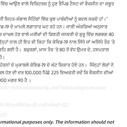
ਿੱਚ ਆਉਣ ਵਾਲੇ ਵਿਜ਼ਿਟਰਜ਼ ਨੂੰ ਹੁਣ ਰੈਪਿਡ ਟੈਸਟ ਜਾਂ ਵੈਕਸੀਨ ਦਾ ਸਬੂਤ
 ਅਸੀਂ ਸਿਹਤ-ਸੰਭਾਲ ਸੈਟਿੰਗਾਂ ਵਿੱਚ ਕੁਝ ਪਾਬੰਦੀਆਂ ਨੂੰ ਬਦਲ ਸਕਦੇ ਹਾਂ।”
ੋਵਿਡ-19 ਦੇ ਮਾਮਲੇ ਲਗਾਤਾਰ ਘਟ ਰਹੇ ਹਨ। ਜਾਰੀ ਅੰਕੜਿਆਂ ਅਨੁਸਾਰ
ਿੱਚ ਦਾਖ਼ਲ ਹੋਣ ਵਾਲੇ ਮਰੀਜ਼ਾਂ ਦੀ ਗਿਣਤੀ ਜਨਵਰੀ ਦੇ ਸ਼ੁਰੂ ਵਿੱਚ ਲਗਭਗ 40
੍ਹਾਂ ਨਾਲ ਹੀ ਇਹ ਵੀ ਕਿਹਾ ਕਿ ਕੋਵਿਡ-19 ਨਾਲ ਸਿੱਧੇ ਜਾਂ ਅਸਿੱਧੇ ਤੌਰ ‘ਤੇ
ਰਹਿ ਗਈ ਹੈ। ਬਜ਼ੁਰਗਾਂ, ਖ਼ਾਸ ਤੌਰ ‘ਤੇ 80 ਤੋਂ ਵੱਧ ਉਮਰ ਦੇ, ਹਸਪਤਾਲ
ਹੈ।
ਨਾਂ ਦੇ ਮੁਕਾਬਲੇ ਕੋਵਿਡ-19 ਦੇ ਘੱਟ ਸ਼ਿਕਾਰ ਹੋਏ ਹਨ। ਜਿੰਨ੍ਹਾਂ ਲੋਕਾਂ ਨੇ
ਖ਼ਲ ਹੋਣ ਦੀ ਦਰ 100,000 ਪਿੱਛੇ 225 ਵਿਅਕਤੀ ਜਦੋਂ ਕਿ ਵੈਕਸੀਨ ਦੀਆਂ
,000 ਮਗਰ 90 ਹੈ ।
OVID-19/flu momentarily, and I'm listening in because
BC
#bcpoli
https://t.co/DvckqJFcQZ
2023
nformational purposes only. The information should not