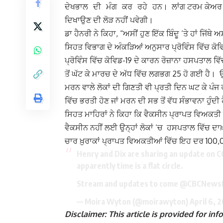
ਲਾਂਗ ਟਰਮ ਕੇਅਰ ਵ
ਦੇਖਭਾਲ ਦੀ ਮੰਗ ਕਰ ਰਹੇ ਹਨ।
ਦਿਖਾਉਣ ਦੀ ਲੋੜ ਨਹੀਂ ਪਵੇਗੀ।
ਡਾ ਹੈਨਰੀ ਨੇ ਕਿਹਾ, “ਅਸੀਂ ਹੁਣ ਇੱਕ ਬਿੰਦੂ ‘ਤੇ ਹਾਂ ਜਿੱਥੇ
ਸਿਹਤ ਵਿਭਾਗ ਦੇ ਅੰਕੜਿਆਂ ਅਨੁਸਾਰ ਪ੍ਰੋਵਿੰਸ ਵਿੱਚ ਕ
ਪ੍ਰੋਵਿੰਸ ਵਿੱਚ ਕੋਵਿਡ-19 ਦੇ ਕਾਰਨ ਰੋਜ਼ਾਨਾ ਹਸਪਤਾਲ ਵ
ਤੋਂ ਘੱਟ ਕੇ ਮਾਰਚ ਦੇ ਅੱਧ ਵਿੱਚ ਲਗਭਗ 25 ਹੋ ਗਈ ਹੈ। ਉਨ
ਮਰਨ ਵਾਲੇ ਲੋਕਾਂ ਦੀ ਗਿਣਤੀ ਵੀ ਪ੍ਰਤੀ ਦਿਨ ਘਟ ਕੇ ਪੰਜ 
ਵਿੱਚ ਭਰਤੀ ਹੋਣ ਜਾਂ ਮਰਨ ਦੀ ਸਭ ਤੋਂ ਵੱਧ ਸੰਭਾਵਨਾ ਹੁੰਦੀ 
ਸਿਹਤ ਮਾਹਿਰਾਂ ਨੇ ਕਿਹਾ ਕਿ ਵੈਕਸੀਨ ਪ੍ਰਾਪਤ ਵਿਅਕਤੀ ਹੋਰ
ਵੈਕਸੀਨ ਨਹੀਂ ਲਈ ਉਨ੍ਹਾਂ ਲੋਕਾਂ ‘ਚ ਹਸਪਤਾਲ ਵਿੱਚ ਦਾ
ਚਾਰ ਖ਼ੁਰਾਕਾਂ ਪ੍ਰਾਪਤ ਵਿਅਕਤੀਆਂ ਵਿੱਚ ਇਹ ਦਰ 100
Henry and Dix are sharing an update on C
apparently time is a flat circle.
Stream and updates to come
@CBCNews
— Moira Wyton (@moirawyton)
April 6, 
Disclaimer: This article is provided for i