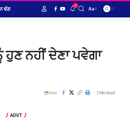
9
ਨ ਢੰਗ
Aa
Font
Resizer
ਹੁਣ ਨਹੀਂ ਦੇਣਾ ਪਵੇਗਾ
2 Min Read
Share
ADVT