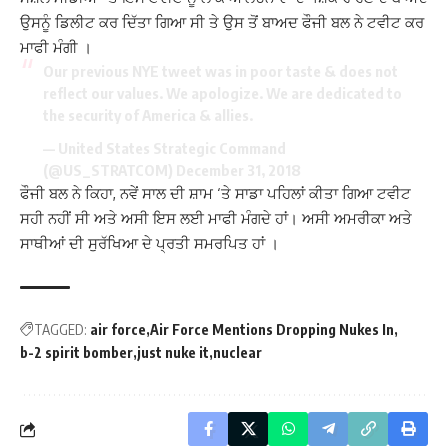
ਉਸਨੂੰ ਡਿਲੀਟ ਕਰ ਦਿੱਤਾ ਗਿਆ ਸੀ ਤੇ ਉਸ ਤੋਂ ਬਾਅਦ ਫੌਜੀ ਬਲ ਨੇ ਟਵੀਟ ਕਰ
ਮਾਫੀ ਮੰਗੀ ।
Our previous NYE tweet was in poor taste & does not
reflect our values. We apologize. We are dedicated to
the security of America & allies.
— United States Strategic Command
(@US_STRATCOM)
December 31, 2018
ਫੌਜੀ ਬਲ ਨੇ ਕਿਹਾ, ਨਵੇਂ ਸਾਲ ਦੀ ਸ਼ਾਮ ‘ਤੇ ਸਾਡਾ ਪਹਿਲਾਂ ਕੀਤਾ ਗਿਆ ਟਵੀਟ
ਸਹੀ ਨਹੀਂ ਸੀ ਅਤੇ ਅਸੀ ਇਸ ਲਈ ਮਾਫੀ ਮੰਗਦੇ ਹਾਂ। ਅਸੀ ਅਮਰੀਕਾ ਅਤੇ
ਸਾਥੀਆਂ ਦੀ ਸੁਰੱਖਿਆ ਦੇ ਪ੍ਰਤੀ ਸਮਰਪਿਤ ਹਾਂ ।
TAGGED:
air force
Air Force Mentions Dropping Nukes In
b-2 spirit bomber
just nuke it
nuclear