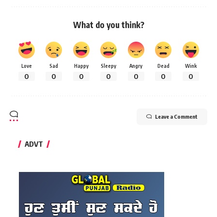
What do you think?
Love
Sad
Happy
Sleepy
Angry
Dead
Wink
0
0
0
0
0
0
0
Leave a Comment
ADVT