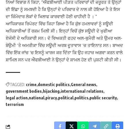
ਨਿਆਂ ਵਿਭਾਗ ਨੇ ਕਿਹਾ, “ਐੱਫਬੀਆਈ ਪੀੜਤ ਪਰਿਵਾਰਾਂ ਦੀ ਜ਼ਰੂਰਤ ਤੇ ਉਨ੍ਹਾਂ
ਦੀ ਇੱਛਾ ਨੂੰ ਸਮਝਦੀ ਹੈ ਕਿ ਉਨ੍ਹਾਂ ਦੇ ਪਰਿਵਾਰ ਦੇ ਨਾਲ ਕੀ ਹੋਇਆ ਹੈ ਤੇ ਇਸ
ਦਾ ਜ਼ਿੰਮੇਦਾਰ ਲੋਕਾਂ ਦੇ ਖਿਲਾਫ ਕਾਰਵਾਈ ਹੋਣੀ ਚਾਹੀਦੀ ਹੈ । ”
ਆਧਿਕਾਰਕ ਰਿਪੋਰਟ ਵਿੱਚ ਕਿਹਾ ਗਿਆ ਹੈ ਕਿ ਕੁੱਝ ਹਮਲਾਵਰਾਂ ਨੂੰ ਸਊਦੀ
ਅਧਿਕਾਰੀਆਂ ਤੋਂ ਰਕਮ ਮਿਲੀ ਸੀ। ਇਨ੍ਹਾਂ ਵਿਚੋਂ ਕੁੱਝ ਸਊਦੀ ਦੇ ਖੁਫੀਆ
ਏਜੰਸੀ ਦੇ ਅਧਿਕਾਰੀ ਸਨ। ਦੋ ਵਿਅਕਤੀ ਫਹਦ ਅਲ-ਥੁਮੈਰੀ ਅਤੇ ਉਮਰ ਅਲ-
ਬੇਉਮੀ ‘ਤੇ ਅਮਰੀਕਾ ਵਿੱਚ ਸਊਦੀ ਅਰਬ ਦੂਤਾਵਾਸ ‘ਚ ਤਾਇਨਾਤ ਸਨ। ਬਾਅਦ
ਵਿੱਚ ਇੱਕ ਜਾਂਚ ‘ਚ ਇਸਨੂੰ ਖਾਰਜ ਕਰ ਦਿੱਤਾ ਕਿ ਉਹ ਜਹਾਜ਼ ਅਗਵਾ ਕਰਨ ਵਾਲੇ
ਸ਼ਾਮਿਲ ਸਨ ਪਰ ਐੱਫਬੀਆਈ ਨੇ ਉਨ੍ਹਾਂ ਦੇ ਸ਼ਾਮਲ ਹੋਣ ਦੀ ਪੁਸ਼ਟੀ ਕੀਤੀ ਸੀ।
TAGGED:
crime
domestic politics
General news
government bodies
hijacking
international relations
legal action
national
piracy
political
politics
public security
terrorism