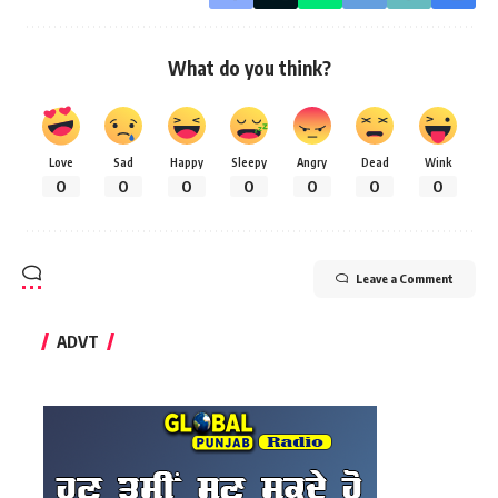
What do you think?
Love
Sad
Happy
Sleepy
Angry
Dead
Wink
0
0
0
0
0
0
0
Leave a Comment
ADVT