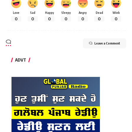
Love
Sad
Happy
Sleepy
Angry
Dead
Wink
0
0
0
0
0
0
0
Leave a Comment
ADVT